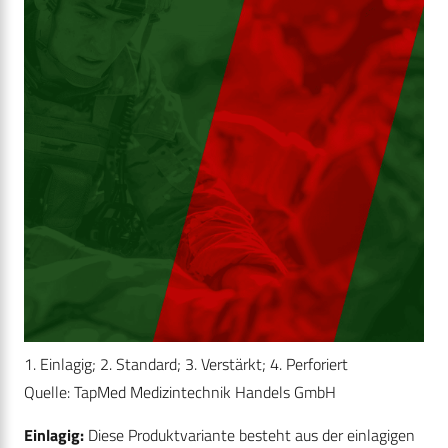
1. Einlagig; 2. Standard; 3. Verstärkt; 4. Perforiert
Quelle: TapMed Medizintechnik Handels GmbH
Einlagig:
Diese Produktvariante besteht aus der einlagigen