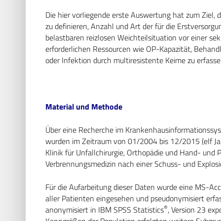
Die hier vorliegende erste Auswertung hat zum Ziel, 
zu definieren, Anzahl und Art der für die Erstversorgun
belastbaren reizlosen Weichteilsituation vor einer s
erforderlichen Ressourcen wie OP-Kapazität, Behan
oder Infektion durch multiresistente Keime zu erfasse
Material und Methode
Über eine Recherche im Krankenhausinformationssys
wurden im Zeitraum von 01/2004 bis 12/2015 (elf Jahr
Klinik für Unfallchirurgie, Orthopädie und Hand- und 
Verbrennungsmedizin nach einer Schuss- und Explosio
Für die Aufarbeitung dieser Daten wurde eine MS-Ac
aller Patienten eingesehen und pseudonymisiert erfas
®
anonymisiert in IBM SPSS Statistics
, Version 23 exp
Kenngrößen der Population erfolgten weitere Subgru