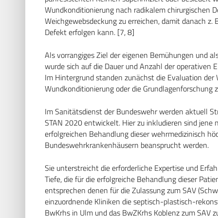
Wundkonditionierung nach radikalem chirurgischen Dé
Weichgewebsdeckung zu erreichen, damit danach z. B
Defekt erfolgen kann. [7, 8]
Als vorrangiges Ziel der eigenen Bemühungen und al
wurde sich auf die Dauer und Anzahl der operativen Ein
Im Hintergrund standen zunächst die Evaluation der 
Wundkonditionierung oder die Grundlagenforschung 
Im Sanitätsdienst der Bundeswehr werden aktuell Str
STAN 2020 entwickelt. Hier zu inkludieren sind jene
erfolgreichen Behandlung dieser wehrmedizinisch höc
Bundeswehrkrankenhäusern beansprucht werden.
Sie unterstreicht die erforderliche Expertise und Erfa
Tiefe, die für die erfolgreiche Behandlung dieser Pat
entsprechen denen für die Zulassung zum SAV (Schwe
einzuordnende Kliniken die septisch-plastisch-rekons
BwKrhs in Ulm und das BwZKrhs Koblenz zum SAV zu