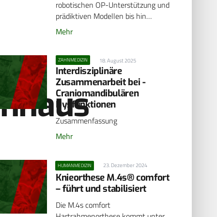
robotischen OP-Unterstützung und
prädiktiven Modellen bis hin…
Mehr
ZAHNMEDIZIN
18. August 2025
Interdisziplinäre
Zusammenarbeit bei ­
enhaus
Craniomandibulären
Dysfunktionen
Zusammenfassung
Mehr
23. Dezember 2024
HUMANMEDIZIN
Knieorthese M.4s® comfort
– führt und stabilisiert
Die M.4s comfort
Hartrahmenorthese kommt unter