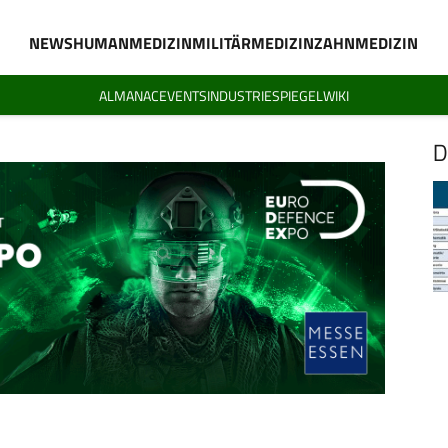
NEWS
HUMANMEDIZIN
MILITÄRMEDIZIN
ZAHNMEDIZIN
ALMANAC
EVENTS
INDUSTRIESPIEGEL
WIKI
D