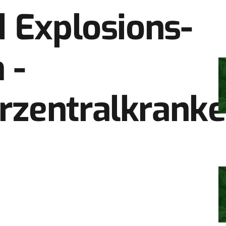
 Explosions-
 ­
zentralkrank