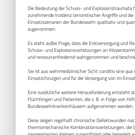
Die Bedeutung der Schuss- und Explosionstraumata h
zunehmende Inzidenz terroristischer Angriffe und die
Einsatzszenarien der Bundeswehr qualitativ und quant
zugenommen.
Es steht außer Frage, dass die Erstversorgung und 
Schuss- und Explosionsverletzungen an Körperstamm
und ressourcenfordernd wahrgenommen und beschrie
Sie ist aus wehrmedizinischer Sicht conditio sine qua
Einsatzchirurgen und für die Versorgung von im Eins
Eine zusätzliche weitere Herausforderung entsteht d
Flüchtlingen und Patienten, die z. B. in Folge von Hil
Bundeswehrkrankenhäusern aufgenommen werden.
Diese zeigen regelhaft chronische Defektwunden na
thermomechanische Kombinationsverletzungen, die bi
panresistenten Keimen superinfiziert oder besiedelt wa