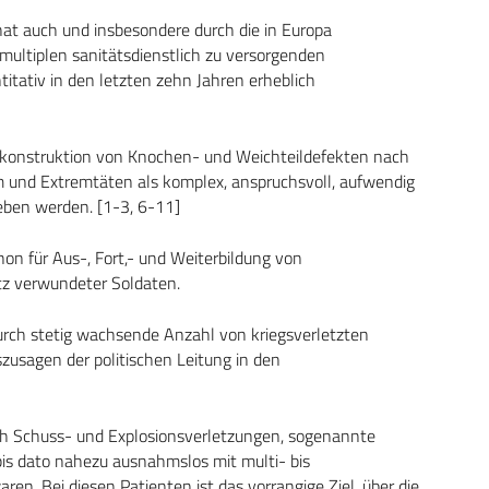
at auch und insbesondere durch die in Europa
 multiplen sanitätsdienstlich zu versorgenden
itativ in den letzten zehn Jahren erheblich
Rekonstruktion von Knochen- und Weichteildefekten nach
 und Extremtäten als komplex, anspruchsvoll, aufwendig
ben werden. [1-3, 6-11]
 non für Aus-, Fort,- und Weiterbildung von
atz verwundeter Soldaten.
urch stetig wachsende Anzahl von kriegsverletzten
fszusagen der politischen Leitung in den
ch Schuss- und Explosionsverletzungen, sogenannte
s dato nahezu ausnahmslos mit multi- bis
ren. Bei diesen Patienten ist das vorrangige Ziel, über die