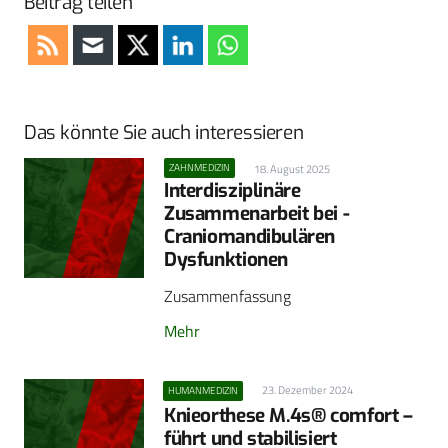
Beitrag teilen
Das könnte Sie auch interessieren
ZAHNMEDIZIN
18. August 2025
Interdisziplinäre
Zusammenarbeit bei ­
Craniomandibulären
Dysfunktionen
Zusammenfassung
Mehr
23. Dezember 2024
HUMANMEDIZIN
Knieorthese M.4s® comfort –
führt und stabilisiert