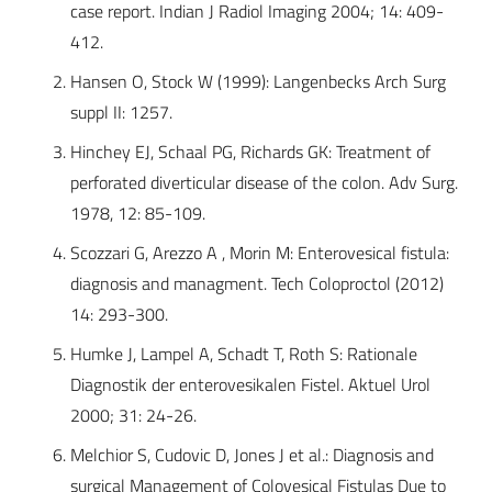
case report. Indian J Radiol Imaging 2004; 14: 409-
412.
Hansen O, Stock W (1999): Langenbecks Arch Surg
suppl II: 1257.
Hinchey EJ, Schaal PG, Richards GK: Treatment of
perforated diverticular disease of the colon. Adv Surg.
1978, 12: 85-109.
Scozzari G, Arezzo A , Morin M: Enterovesical fistula:
diagnosis and managment. Tech Coloproctol (2012)
14: 293-300.
Humke J, Lampel A, Schadt T, Roth S: Rationale
Diagnostik der enterovesikalen Fistel. Aktuel Urol
2000; 31: 24-26.
Melchior S, Cudovic D, Jones J et al.: Diagnosis and
surgical Management of Colovesical Fistulas Due to