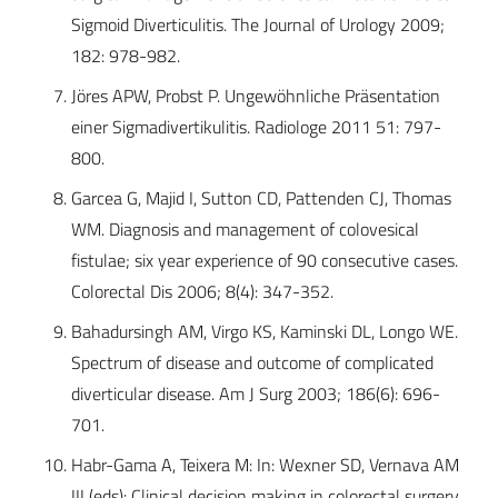
Sigmoid Diverticulitis. The Journal of Urology 2009;
182: 978-982.
Jöres APW, Probst P. Ungewöhnliche Präsentation
einer Sigmadivertikulitis. Radiologe 2011 51: 797-
800.
Garcea G, Majid I, Sutton CD, Pattenden CJ, Thomas
WM. Diagnosis and management of colovesical
fistulae; six year experience of 90 consecutive cases.
Colorectal Dis 2006; 8(4): 347-352.
Bahadursingh AM, Virgo KS, Kaminski DL, Longo WE.
Spectrum of disease and outcome of complicated
diverticular disease. Am J Surg 2003; 186(6): 696-
701.
Habr-Gama A, Teixera M: In: Wexner SD, Vernava AM
III (eds): Clinical decision making in colorectal surgery.