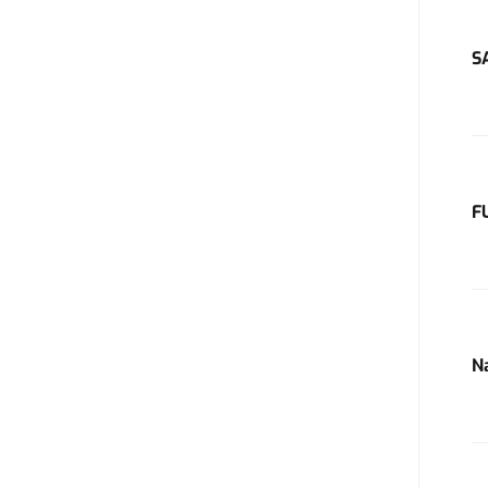
S
F
N