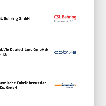
SL Behring GmbH
bbVie Deutschland GmbH &
o. KG
hemische Fabrik Kreussler
 Co. GmbH