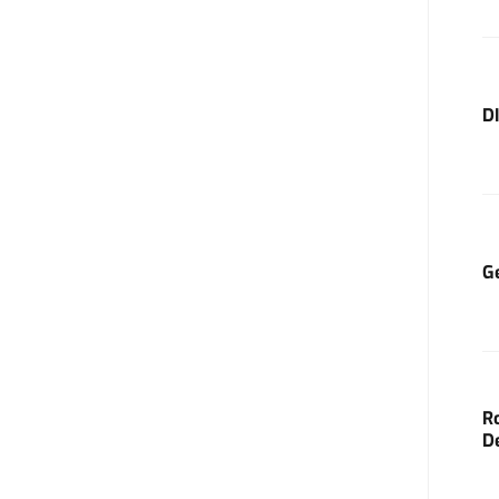
D
G
R
D