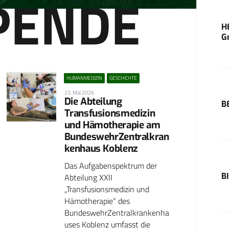
PENDE
H
G
HUMANMEDIZIN
GESCHICHTE
23. Mai 2026
Die Abteilung
B
Transfusionsmedizin
und Hämotherapie am
BundeswehrZentralkran
kenhaus Koblenz
Das Aufgabenspektrum der
B
Abteilung XXII
„Transfusionsmedizin und
Hämotherapie“ des
BundeswehrZentralkrankenha
uses Koblenz umfasst die