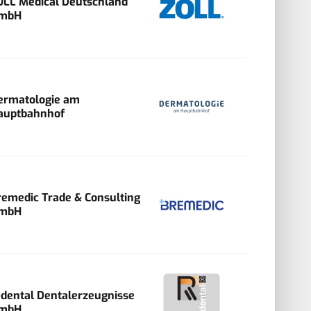
OLL Medical Deutschland
mbH
ermatologie am
auptbahnhof
remedic Trade & Consulting
mbH
-dental Dentalerzeugnisse
mbH