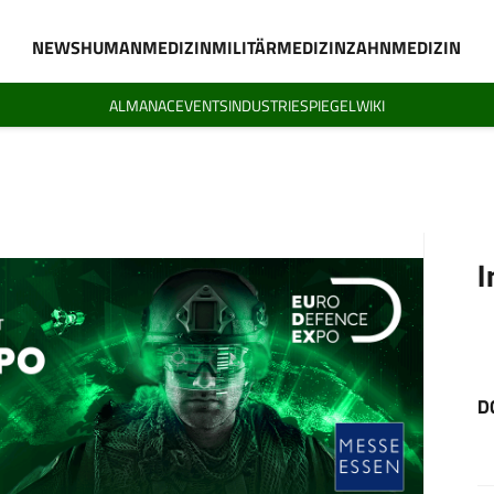
NEWS
HUMANMEDIZIN
MILITÄRMEDIZIN
ZAHNMEDIZIN
ALMANAC
EVENTS
INDUSTRIESPIEGEL
WIKI
I
D