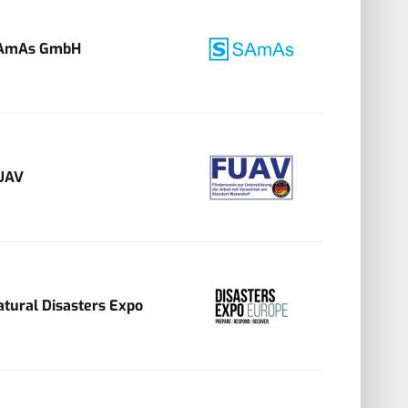
AmAs GmbH
UAV
atural Disasters Expo