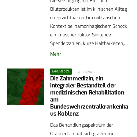
Die Versorgung mit Blut und
Blutprodukten ist im klinischen Alltag
unverzichtbar und im militärischen
Kontext bei hämorrhagischem Schock
ein kritischer Faktor. Sinkende
Spenderzahlen, kurze Haltbarkeiten,…
Mehr
ZAHNMEDIZIN
28. Juli 2025
Die Zahnmedizin, ein
integraler Bestandteil der
medizinischen Rehabilitation
am
Bundeswehrzentralkrankenha
us Koblenz
Das Behandlungsspektrum der
Oralmedizin hat sich gravierend