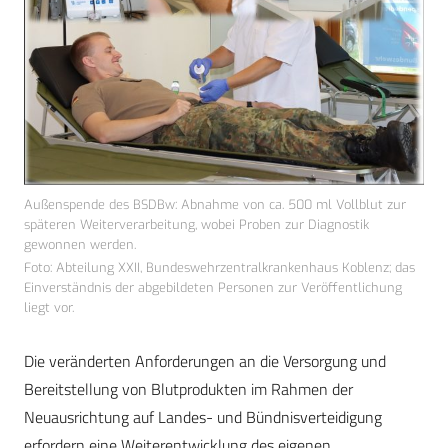
Außenspende des BSDBw: Abnahme von ca. 500 ml Vollblut zur
späteren Weiterverarbeitung, wobei Proben zur Diagnostik
gewonnen werden.
Foto: Abteilung XXII, Bundeswehrzentralkrankenhaus Koblenz; das
Einverständnis der abgebildeten Personen zur Veröffentlichung
liegt vor.
Die veränderten Anforderungen an die Versorgung und
Bereitstellung von Blutprodukten im Rahmen der
Neuausrichtung auf Landes- und Bündnisverteidigung
erfordern eine Weiterentwicklung des eigenen