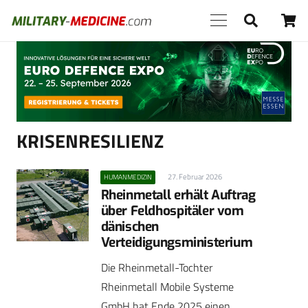
Anzeige
KRISENRESILIENZ
27. Februar 2026
HUMANMEDIZIN
Rheinmetall erhält Auftrag
über Feldhospitäler vom
dänischen
Verteidigungsministerium
Die Rheinmetall-Tochter
Rheinmetall Mobile Systeme
GmbH hat Ende 2025 einen