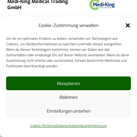
Medi-King Medical Trading
GmbH
Cookie-Zustimmung verwalten
Um dir ein optimales Erlebnis zu bieten, verwenden wir Technologien wie
Cookies, um Geräteinformationen zu speichern und/oder darauf zuzugreifen.
Ziehm Imaging GmbH
Wenn du diesen Technologien zustimmst, können wir Daten wie das
Surfverhalten oder eindeutige IDs auf dieser Website verarbeiten. Wenn du deine
Zustimmung nicht erteilst oder zurückziehst, können bestimmte Merkmale und
Funktionen beeinträchtigt werden.
Akzeptieren
bredent medical GmbH & Co. KG
Ablehnen
Einstellungen ansehen
Cookie-Richtlinie
Datenschutzerklärung
Impressum
HENSOLDT AG