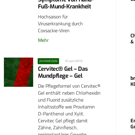
Fuß-Mund-Krankheit
Hochsaison für
Viruserkrankung durch
Coxsackie-Viren
C
Mehr
&
10. Juni 2019
ZAHNMEDIZIN
Cervitec® Gel – Das
Mundpflege – Gel
b
K
Die Pflegeformel von Cervitec®
Gel enthält neben Chlorhexidin
und Fluorid zusätzliche
Inhaltsstoffe wie Provitamin
D-Panthenol und Xylit.
Cervitec Gel pflegt damit
E
G
Zähne, Zahnfleisch,
periimplantäres Gewebe…