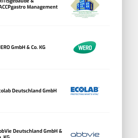
RITISgebäude &
ACCPgastro Management
ERO GmbH & Co. KG
colab Deutschland GmbH
bbVie Deutschland GmbH &
o. KG