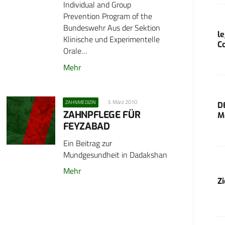
Individual and Group
Prevention Program of the
Bundeswehr Aus der Sektion
l
Klinische und Experimentelle
C
Orale…
Mehr
3. März 2010
ZAHNMEDIZIN
D
ZAHNPFLEGE FÜR
M
FEYZABAD
Ein Beitrag zur
Mundgesundheit in Dadakshan
Mehr
Z