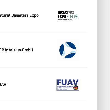
atural Disasters Expo
GP Intelsius GmbH
UAV