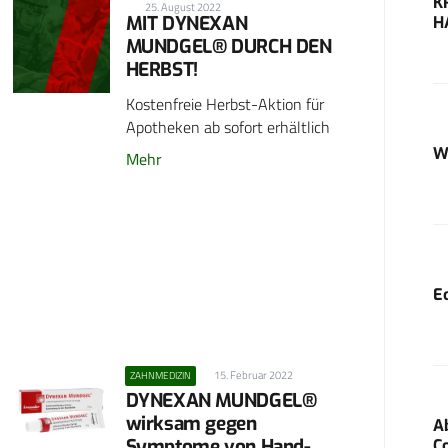
K
25. August 2022
MIT DYNEXAN
H
MUNDGEL® DURCH DEN
HERBST!
Kostenfreie Herbst-Aktion für
Apotheken ab sofort erhältlich
W
Mehr
E
15. Februar 2022
ZAHNMEDIZIN
DYNEXAN MUNDGEL®
wirksam gegen
A
Symptome von Hand-
C