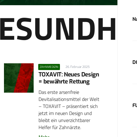
ESUNDH
N
D
26. Februar 2025
ZAHNMEDIZIN
TOXAVIT: Neues Design
= bewährte Rettung
Das erste arsenfreie
Devitalisationsmittel der Welt
F
– TOXAVIT – präsentiert sich
jetzt im neuen Design und
bleibt ein unverzichtbarer
Helfer für Zahnärzte.
Mehr