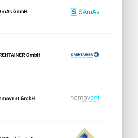
AmAs GmbH
REHTAINER GmbH
emovent GmbH