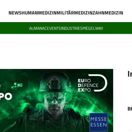
NEWS
HUMANMEDIZIN
MILITÄRMEDIZIN
ZAHNMEDIZIN
ALMANAC
EVENTS
INDUSTRIESPIEGEL
WIKI
I
B