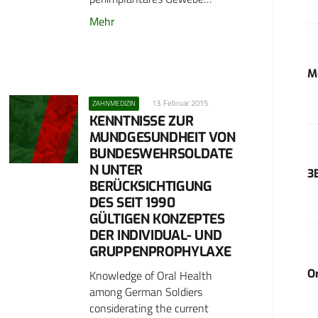
Mehr
M
13. Februar 2015
ZAHNMEDIZIN
KENNTNISSE ZUR
MUNDGESUNDHEIT VON
BUNDESWEHRSOLDATE
N UNTER
3
BERÜCKSICHTIGUNG
DES SEIT 1990
GÜLTIGEN KONZEPTES
DER INDIVIDUAL- UND
GRUPPENPROPHYLAXE
O
Knowledge of Oral Health
among German Soldiers
considerating the current