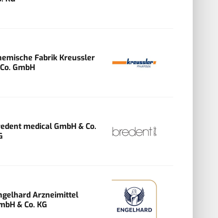
hemische Fabrik Kreussler
 Co. GmbH
redent medical GmbH & Co.
G
ngelhard Arzneimittel
mbH & Co. KG