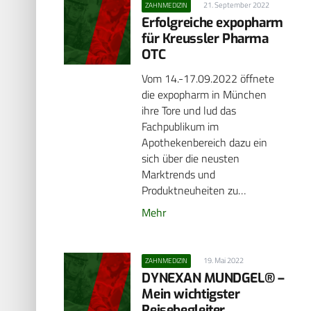
21. September 2022
ZAHNMEDIZIN
Erfolgreiche expopharm
für Kreussler Pharma
OTC
Vom 14.-17.09.2022 öffnete
die expopharm in München
ihre Tore und lud das
Fachpublikum im
Apothekenbereich dazu ein
sich über die neusten
Marktrends und
Produktneuheiten zu…
Mehr
19. Mai 2022
ZAHNMEDIZIN
DYNEXAN MUNDGEL® –
Mein wichtigster
Reisebegleiter