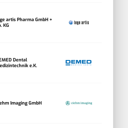
ege artis Pharma GmbH +
o. KG
EMED Dental
edizintechnik e.K.
iehm Imaging GmbH