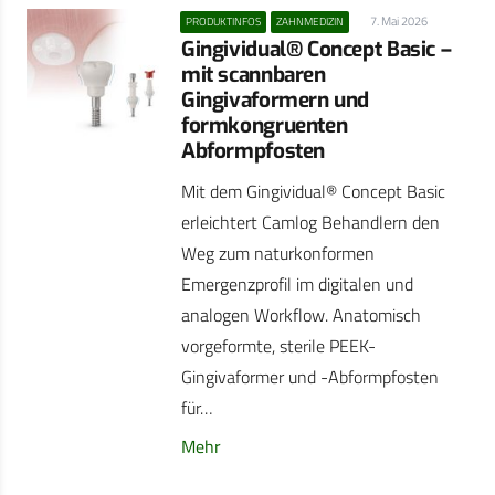
7. Mai 2026
PRODUKTINFOS
ZAHNMEDIZIN
Gingividual® Concept Basic –
mit scannbaren
Gingivaformern und
formkongruenten
Abformpfosten
Mit dem Gingividual® Concept Basic
erleichtert Camlog Behandlern den
Weg zum naturkonformen
Emergenzprofil im digitalen und
analogen Workflow. Anatomisch
vorgeformte, sterile PEEK-
Gingivaformer und -Abformpfosten
für…
Mehr