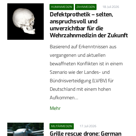
18. Juli 2026
HUMANMEDIZIN
ZAHNMEDIZIN
Defektprothetik – selten,
anspruchsvoll und
unverzichtbar für die
Wehrzahnmedizin der Zukunft
Basierend auf Erkenntnissen aus
vergangenen und aktuellen
bewaffneten Konflikten ist in einem
Szenario wie der Landes- und
Bündnisverteidigung (LV/BV) für
Deutschland mit einem hohen
Aufkommen…
Mehr
17. Juli 2026
MILITÄRMEDIZIN
Grille rescue drone: German