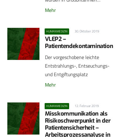
Mehr
30. Oktober 2019
HUMANMEDIZIN
VLEP2 –
Patientendekontamination
Der vorgeschobene leichte
Entstrahlungs-, Entseuchungs-
und Entgiftungsplatz
Mehr
12. Februar 2019
HUMANMEDIZIN
Misskommunikation als
Risikoschwerpunkt in der
Patientensicherheit –
Arbeitsprozessanalyse in