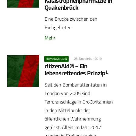
Katastrophenpharmazie in
Quakenbrück
Eine Brücke zwischen den
Fachgebieten
Mehr
25. November 2019
HUMANMEDIZIN
citizenAid® – Ein
lebensrettendes Prinzip¹
Seit den Bombenattentaten in
London von 2005 sind
Terroranschläge in Großbritannien
in den Mittelpunkt der
öffentlichen Wahrnehmung
gerückt. Allein im Jahr 2017
wurden in Großbritannien…