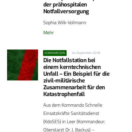
der prähospitalen
Notfallversorgung
Sophia Wilk-Vollmann
Mehr
24. September 2018
HUMANMEDIZIN
Die Notfallstation bei
einem ­kerntechnischen
Unfall – Ein Beispiel für die
zivil-militärische
Zusammenarbeit für den
Katastrophenfall
Aus dem Kommando Schnelle
Einsatzkräfte Sanitätsdienst
(KdoSES) in Leer (Kommandeur:
Oberstarzt Dr. J. Backus) –