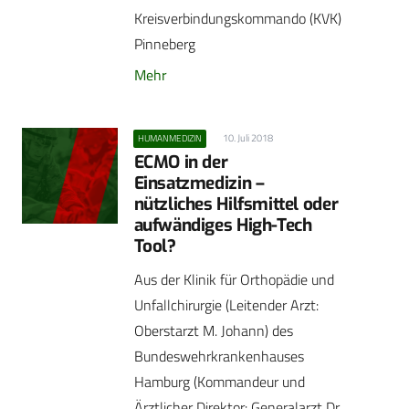
Kreisverbindungskommando (KVK)
Pinneberg
Mehr
10. Juli 2018
HUMANMEDIZIN
ECMO in der
Einsatzmedizin –
nützliches Hilfsmittel oder
aufwändiges High-Tech
Tool?
Aus der Klinik für Orthopädie und
Unfallchirurgie (Leitender Arzt:
Oberstarzt M. Johann) des
Bundeswehrkrankenhauses
Hamburg (Kommandeur und
Ärztlicher Direktor: Generalarzt Dr.