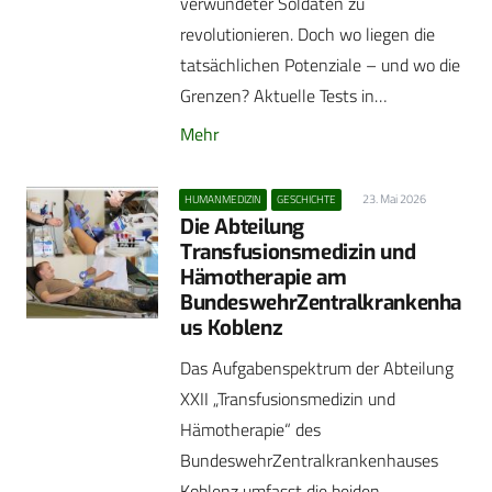
verwundeter Soldaten zu
revolutionieren. Doch wo liegen die
tatsächlichen Potenziale – und wo die
Grenzen? Aktuelle Tests in…
Mehr
23. Mai 2026
HUMANMEDIZIN
GESCHICHTE
Die Abteilung
Transfusionsmedizin und
Hämotherapie am
BundeswehrZentralkrankenha
us Koblenz
Das Aufgabenspektrum der Abteilung
XXII „Transfusionsmedizin und
Hämotherapie“ des
BundeswehrZentralkrankenhauses
Koblenz umfasst die beiden