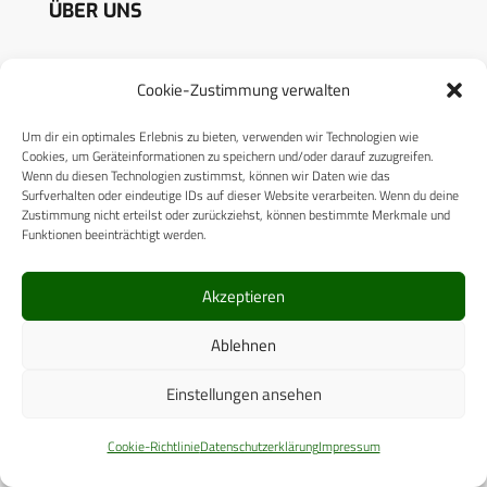
ÜBER UNS
CPM VERLAG
Cookie-Zustimmung verwalten
CPM PUBLICATIONS
Um dir ein optimales Erlebnis zu bieten, verwenden wir Technologien wie
CPM EVENTS
Cookies, um Geräteinformationen zu speichern und/oder darauf zuzugreifen.
Wenn du diesen Technologien zustimmst, können wir Daten wie das
KONTAKT
Surfverhalten oder eindeutige IDs auf dieser Website verarbeiten. Wenn du deine
Zustimmung nicht erteilst oder zurückziehst, können bestimmte Merkmale und
AUTORENHINWEISE
Funktionen beeinträchtigt werden.
MEDIADATEN
Akzeptieren
Ablehnen
Einstellungen ansehen
RECHTLICHES
Cookie-Richtlinie
Datenschutzerklärung
Impressum
Datenschutzerklärung