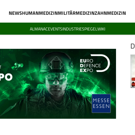
NEWS
HUMANMEDIZIN
MILITÄRMEDIZIN
ZAHNMEDIZIN
ALMANAC
EVENTS
INDUSTRIESPIEGEL
WIKI
D