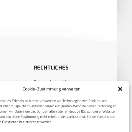
tellung – gestern, heute,
Wehrmedizinischen
gen
Monatsschrift erschienen
RECHTLICHES
Datenschutzerklärung
Cookie-Zustimmung verwalten
S
Cookie-Richtlinie (EU)
AGB
timales Erlebnis zu bieten, verwenden wir Technologien wie Cookies, um
tionen zu speichern und/oder darauf zuzugreifen. Wenn du diesen Technologien
Compliance
nnen wir Daten wie das Surfverhalten oder eindeutige IDs auf dieser Website
Wenn du deine Zustimmung nicht erteilst oder zurückziehst, können bestimmte
E
Impressum
 Funktionen beeinträchtigt werden.