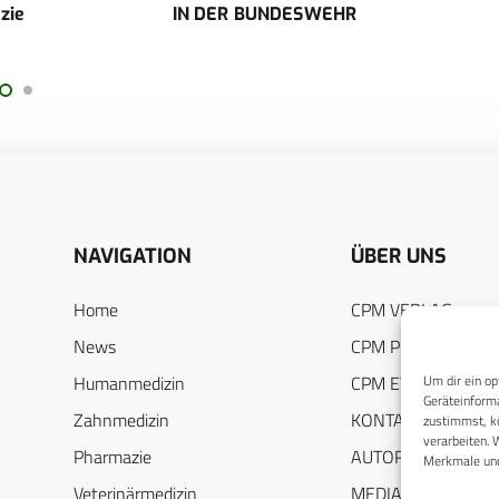
zie
IN DER BUNDESWEHR
Hers
mor
NAVIGATION
ÜBER UNS
Home
CPM VERLAG
News
CPM PUBLICATION
Humanmedizin
CPM EVENTS
Um dir ein op
Geräteinforma
Zahnmedizin
KONTAKT
zustimmst, kö
verarbeiten. 
Pharmazie
AUTORENHINWEIS
Merkmale und
Veterinärmedizin
MEDIADATEN