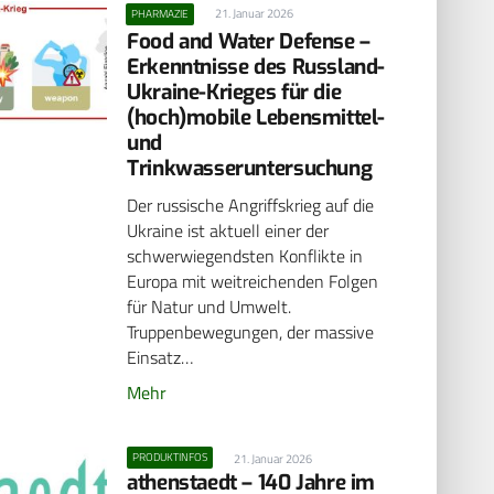
21. Januar 2026
PHARMAZIE
Food and Water Defense –
Erkenntnisse des Russland-
Ukraine-Krieges für die
(hoch)mobile Lebensmittel-
und
Trinkwasseruntersuchung
Der russische Angriffskrieg auf die
Ukraine ist aktuell einer der
schwerwiegendsten Konflikte in
Europa mit weitreichenden Folgen
für Natur und Umwelt.
Truppenbewegungen, der massive
Einsatz…
Mehr
PRODUKTINFOS
21. Januar 2026
athenstaedt – 140 Jahre im