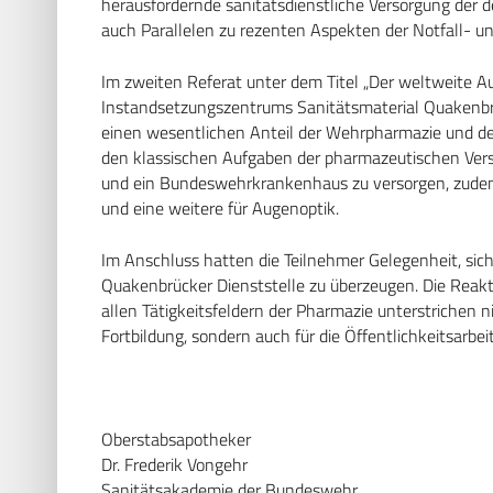
herausfordernde sanitätsdienstliche Versorgung der
auch Parallelen zu rezenten Aspekten der Notfall- u
Im zweiten Referat unter dem Titel „Der weltweite A
Instandsetzungs­zentrums Sanitätsmaterial Quakenbrü
einen wesentlichen Anteil der Wehrpharmazie und de
den klassischen Aufgaben der pharmazeutischen Ver
und ein Bundeswehrkrankenhaus zu versorgen, zudem 
und eine weitere für Augenoptik.
Im Anschluss hatten die Teilnehmer Gelegenheit, sich 
Quakenbrücker Dienststelle zu überzeugen. Die Reakti
allen Tätigkeitsfeldern der Pharmazie unterstrichen 
Fortbildung, sondern auch für die Öffentlichkeitsarb
Oberstabsapotheker
Dr. Frederik Vongehr
Sanitätsakademie der Bundeswehr