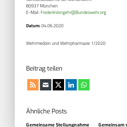
80937 München
E-Mail:
FrederikVongehr@Bundeswehr.org
Datum:
04.06.2020
Wehrmedizin und Wehrpharmazie 1/2020
Beitrag teilen
Ähnliche Posts
t
Gemeinsame Stellungnahme
Gemeinsam st