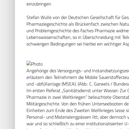
einzubringen.
Stefan Wulle von der Deutschen Gesellschaft für Gesc
Pharmaziegeschichte als ­Brückenfach zwischen Natur
und Problemgeschichte des Faches Pharmazie widme
Lebenswissenschaften, so in Überschneidung mit Teil
schwierigen Bedingungen sei hierbei ein wichtiger As
Angehörige des Versorgungs- und Instandsetzungszen
erläutern den Teilnehmern die Mobile Sauerstofferze
und -abfüllanlage (MSEA). (Abb.: C. Garwels / Bundes
Im ersten Referat „Sanitätsdienst unter Wasser: Zur
Pharmazie in zwei Weltkriegen“ beleuchtete Obersta
Militärgeschichte. Von den frühen Unterseebooten der 
Einheiten zum Ende des Zweiten Weltkrieges lasse si
Personal- und Material­engpässen litt, aber dennoch 
war und so schließlich zu einer institutionalisierten