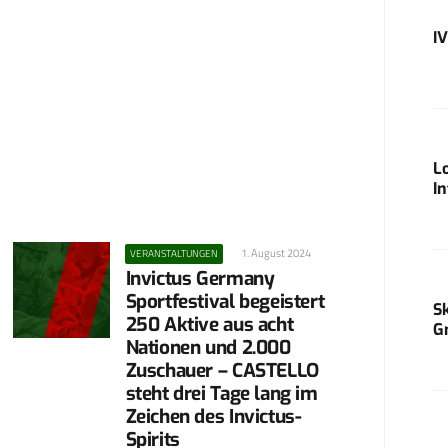
I
L
I
1. August 2024
VERANSTALTUNGEN
Invictus Germany
Sportfestival begeistert
S
250 Aktive aus acht
G
Nationen und 2.000
Zuschauer – CASTELLO
steht drei Tage lang im
Zeichen des Invictus-
Spirits