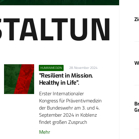
TALTUN
Z
W
28. November 2024
HUMANMEDIZIN
“Resilient in Mission.
Healthy in Life”.
Erster Internationaler
Kongress für Präventivmedizin
B
der Bundeswehr am 3. und 4.
G
September 2024 in Koblenz
findet großen Zuspruch
Mehr