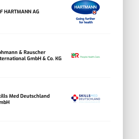
VF HARTMANN AG
ohmann & Rauscher
nternational GmbH & Co. KG
kills Med Deutschland
mbH