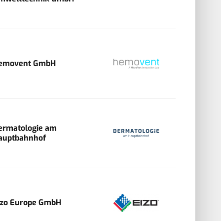
emovent GmbH
ermatologie am
auptbahnhof
izo Europe GmbH