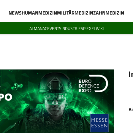
NEWS
HUMANMEDIZIN
MILITÄRMEDIZIN
ZAHNMEDIZIN
ALMANAC
EVENTS
INDUSTRIESPIEGEL
WIKI
I
B