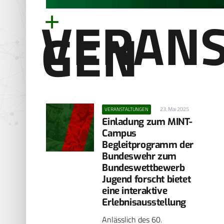
VERANS
GEN
23. Mai 2025
VERANSTALTUNGEN
Einladung zum MINT-
Campus
Begleitprogramm der
Bundeswehr zum
Bundeswettbewerb
Jugend forscht bietet
eine interaktive
Erlebnisausstellung
Anlässlich des 60.