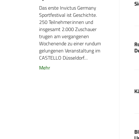
S
Das erste Invictus Germany
Sportfestival ist Geschichte.
250 Teilnehmer:innen und
insgesamt 2.000 Zuschauer
trugen am vergangenen
Wochenende zu einer rundum
R
gelungenen Veranstaltung im
D
CASTELLO Düsseldorf…
Mehr
K
B
U