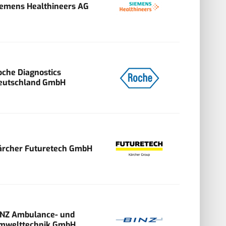
iemens Healthineers AG
oche Diagnostics
eutschland GmbH
ärcher Futuretech GmbH
INZ Ambulance- und
mwelttechnik GmbH