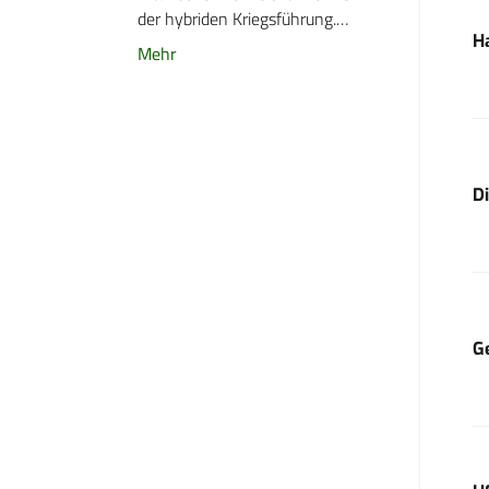
der hybriden Kriegsführung.…
H
Mehr
D
G