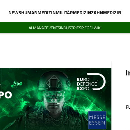
NEWS
HUMANMEDIZIN
MILITÄRMEDIZIN
ZAHNMEDIZIN
ALMANAC
EVENTS
INDUSTRIESPIEGEL
WIKI
I
F