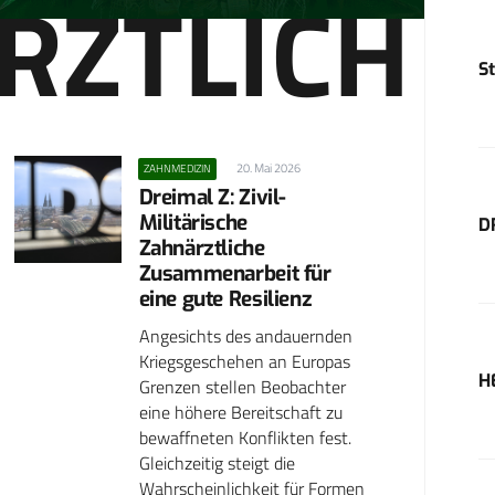
RZTLICH
S
20. Mai 2026
ZAHNMEDIZIN
Dreimal Z: Zivil-
Militärische
D
Zahnärztliche
Zusammenarbeit für
eine gute Resilienz
Angesichts des andauernden
Kriegsgeschehen an Europas
H
Grenzen stellen Beobachter
eine höhere Bereitschaft zu
bewaffneten Konflikten fest.
Gleichzeitig steigt die
Wahrscheinlichkeit für Formen