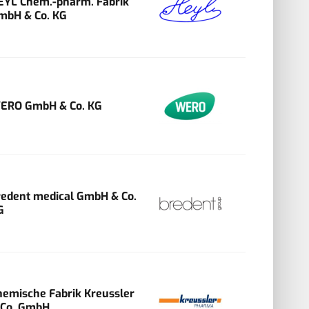
EYL Chem.-pharm. Fabrik
mbH & Co. KG
ERO GmbH & Co. KG
redent medical GmbH & Co.
G
hemische Fabrik Kreussler
 Co. GmbH