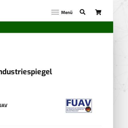
Menü
ndustriespiegel
UAV