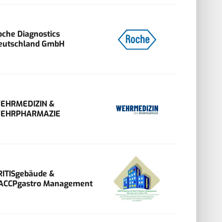
oche Diagnostics
eutschland GmbH
EHRMEDIZIN &
EHRPHARMAZIE
RITISgebäude &
ACCPgastro Management