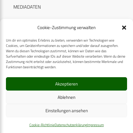
MEDIADATEN
Cookie-Zustimmung verwalten
Um dir ein optimales Erlebnis zu bieten, verwenden wir Technologien wie
RECHTLICHES
Cookies, um Geräteinformationen zu speichern und/oder darauf zuzugreifen.
Wenn du diesen Technologien zustimmst, können wir Daten wie das
Surfverhalten oder eindeutige IDs auf dieser Website verarbeiten. Wenn du deine
Datenschutzerklärung
Zustimmung nicht erteilst oder zurückziehst, können bestimmte Merkmale und
Funktionen beeinträchtigt werden.
Cookie-Richtlinie (EU)
AGB
Akzeptieren
Compliance
Ablehnen
Impressum
Einstellungen ansehen
© 2025 CPM GmbH – Alle Rechte vorbehalten
Cookie-Richtlinie
Datenschutzerklärung
Impressum