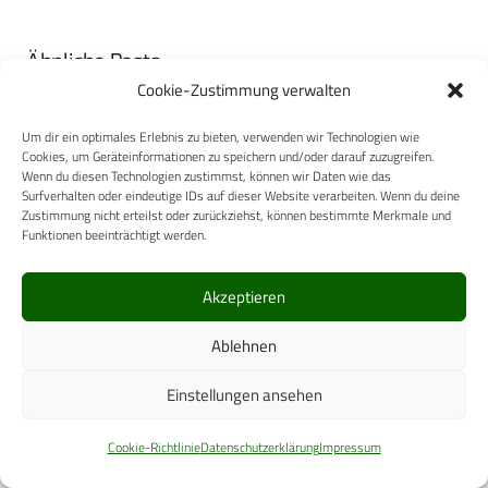
Ähnliche Posts
Cookie-Zustimmung verwalten
Schlaganfall-Prävention unter Anwendung
künstlicher Intelligenz
Um dir ein optimales Erlebnis zu bieten, verwenden wir Technologien wie
Cookies, um Geräteinformationen zu speichern und/oder darauf zuzugreifen.
Wenn du diesen Technologien zustimmst, können wir Daten wie das
Surfverhalten oder eindeutige IDs auf dieser Website verarbeiten. Wenn du deine
Zustimmung nicht erteilst oder zurückziehst, können bestimmte Merkmale und
Funktionen beeinträchtigt werden.
Akzeptieren
Ablehnen
Carl-Zeiss-Straße 5
Einstellungen ansehen
53340 Meckenheim
Telefon: +49 (0)2225 / 88 89 – 0
Cookie-Richtlinie
Datenschutzerklärung
Impressum
digital@cpm-verlag.de