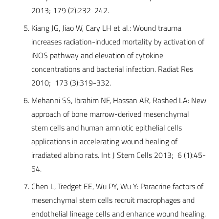
2013; 179 (2):232-242.
Kiang JG, Jiao W, Cary LH et al.: Wound trauma
increases radiation-induced mortality by activation of
iNOS pathway and elevation of cytokine
concentrations and bacterial infection. Radiat Res
2010; 173 (3):319-332.
Mehanni SS, Ibrahim NF, Hassan AR, Rashed LA: New
approach of bone marrow-derived mesenchymal
stem cells and human amniotic epithelial cells
applications in accelerating wound healing of
irradiated albino rats. Int J Stem Cells 2013; 6 (1):45-
54.
Chen L, Tredget EE, Wu PY, Wu Y: Paracrine factors of
mesenchymal stem cells recruit macrophages and
endothelial lineage cells and enhance wound healing.