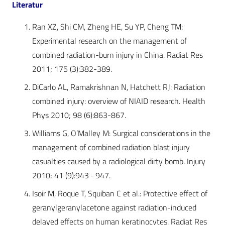
Literatur
Ran XZ, Shi CM, Zheng HE, Su YP, Cheng TM:
Experimental research on the management of
combined radiation-burn injury in China. Radiat Res
2011; 175 (3):382-389.
DiCarlo AL, Ramakrishnan N, Hatchett RJ: Radiation
combined injury: overview of NIAID research. Health
Phys 2010; 98 (6):863-867.
Williams G, O’Malley M: Surgical considerations in the
management of combined radiation blast injury
casualties caused by a radiological dirty bomb. Injury
2010; 41 (9):943 - 947.
Isoir M, Roque T, Squiban C et al.: Protective effect of
geranylgeranylacetone against radiation-induced
delayed effects on human keratinocytes. Radiat Res