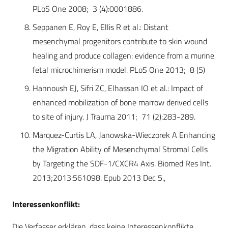
PLoS One 2008; 3 (4):0001886.
Seppanen E, Roy E, Ellis R et al.: Distant
mesenchymal progenitors contribute to skin wound
healing and produce collagen: evidence from a murine
fetal microchimerism model. PLoS One 2013; 8 (5)
Hannoush EJ, Sifri ZC, Elhassan IO et al.: Impact of
enhanced mobilization of bone marrow derived cells
to site of injury. J Trauma 2011; 71 (2):283-289.
Marquez-Curtis LA, Janowska-Wieczorek A Enhancing
the Migration Ability of Mesenchymal Stromal Cells
by Targeting the SDF-1/CXCR4 Axis. Biomed Res Int.
2013;2013:561098. Epub 2013 Dec 5.,
Interessenkonflikt:
Die Verfasser erklären, dass keine Interessenkonflikte