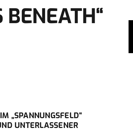
S BENEATH“
IM „SPANNUNGSFELD“
 UND UNTERLASSENER