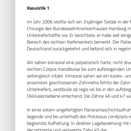
Kasuistik 1
Im Jahr 2006 stellte sich ein 24jähriger Soldat in de
Chirurgie des Bundeswehrkrankenhauses Hamburg mit
Unterkieferhälfte vor. Er berichtete, er habe seit 
Bereich des rechten Kieferwinkels bemerkt. Der Pat
Deutschland zurückgekehrt und befand sich in regelm
Wir sahen extraoral eine palpatorisch harte, nicht d
rechten Corpus mandibulae bis zum aufsteigenden Unt
seitengleich intakt. Intraoral sahen wir ein karies- u
ansonsten geschlossenen Zahnreihe fehlte der Zahn 4
Unterkiefers, vestibulär ab regio 46 bis in den aufst
Okklusionsebene erreichend. Die Zähne 46 und 47 ware
In einer extern angefertigten Panoramaschichtaufna
liegende und bis unterhalb des Processus condylaris
begrenzte Aufhellung. In direkter Lagebeziehung mit 
der retinierte und verlagerte Zahn 45 dar.