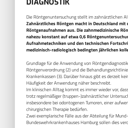
DIAGNOSTIK
Die Röntgenuntersuchung stellt im zahnärztlichen Al
Zahnärztliches Röntgen macht in Deutschland mit c
Röntgenaufnahmen aus. Die zahnmedizinische Röntg
nahezu konstant auf etwa 0,6 Röntgenuntersuchun
Aufnahmetechniken und den technischen Fortschrit
medizinisch-radiologisch bedingten jährlichen kolle
Grundlage für die Anwendung von Röntgendiagnostik i
Röntgenverordnung (2) und die Behandlungsrichtlin
Krankenkassen (3). Darüber hinaus gibt es derzeit kei
Häufigkeit der Anwendung näher beschreibt.
Im klinischen Alltag kommt es immer wieder vor, d
trotz regelmäßiger (truppen-)zahnärztlicher Untersuc
insbesondere bei odontogenen Tumoren, einer aufwen
chirurgischen Therapie bedürfen.
Zwei exemplarische Fälle aus der Abteilung für Mund-,
Bundeswehrkrankenhauses Hamburg sollen dies verd