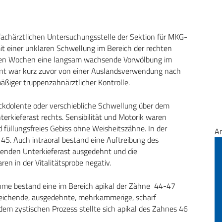
r fachärztlichen Untersuchungsstelle der Sektion für MKG-
 einer unklaren Schwellung im Bereich der rechten
einigen Wochen eine langsam wachsende Vorwölbung im
ient war kurz zuvor von einer Auslandsverwendung nach
äßiger truppenzahnärztlicher Kontrolle.
ruckdolente oder verschiebliche Schwellung über dem
erkieferast rechts. Sensibilität und Motorik waren
nd füllungsfreies Gebiss ohne Weisheitszähne. In der
A
5. Auch intraoral bestand eine Auftreibung des
eigenden Unterkieferast ausgedehnt und die
n in der Vitalitätsprobe negativ.
hme bestand eine im Bereich apikal der Zähne 44-47
 reichende, ausgedehnte, mehrkammerige, scharf
dem zystischen Prozess stellte sich apikal des Zahnes 46