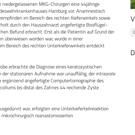
en niedergelassenen MKG-Chirurgen eine 44jährige
Bundeswehrkrankenhauses Hamburg vor. Anamnestisch
zempfinden im Bereich des rechten Kieferwinkels sowie
V
rholt durch den Hauszahnarzt angefertigte Bissflügel-
n Befund erbracht. Erst als die Patientin auf Grund der
D
n überwiesen worden war, wurde in einer
m Bereich des rechten Unterkieferwinkels entdeckt
D
be erbrachte die Diagnose eines keratozystischen
der stationären Aufnahme war unauffällig, der intraorale
 Die ergänzend angefertigte Computertomographie des
rcollums bis distal des Zahnes 44 reichende Zyste
sgedünnt war, erfolgten eine Unterkieferteilresektion
m mikrochirurgisch reanastomosierten