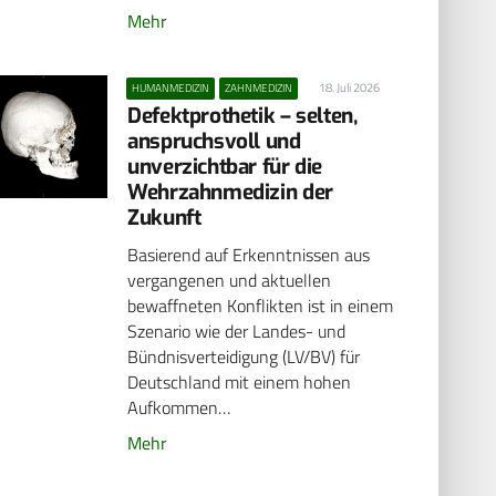
Mehr
18. Juli 2026
HUMANMEDIZIN
ZAHNMEDIZIN
Defektprothetik – selten,
anspruchsvoll und
unverzichtbar für die
Wehrzahnmedizin der
Zukunft
Basierend auf Erkenntnissen aus
vergangenen und aktuellen
bewaffneten Konflikten ist in einem
Szenario wie der Landes- und
Bündnisverteidigung (LV/BV) für
Deutschland mit einem hohen
Aufkommen…
Mehr