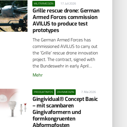
17. Juli 2026
MILITÄRMEDIZIN
Grille rescue drone: German
Armed Forces commission
AVILUS to produce test
prototypes
The German Armed Forces has
commissioned AVILUS to carry out
the ‘Grille’ rescue drone innovation
project. The contract, signed with
the Bundeswehr in early April…
Mehr
7. Mai 2026
PRODUKTINFOS
ZAHNMEDIZIN
Gingividual® Concept Basic
– mit scannbaren
Gingivaformern und
formkongruenten
Abformpfosten