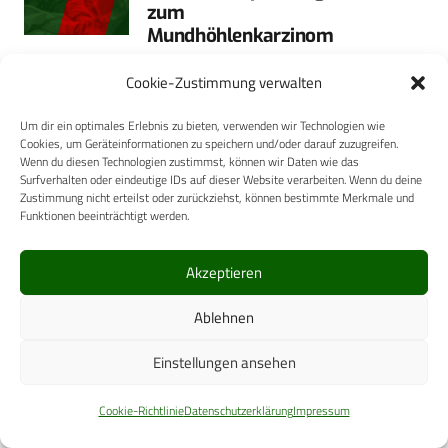
zum
Mundhöhlenkarzinom
Berlin – Das Leitlinienprogramm
Cookie-Zustimmung verwalten
Onkologie hat unter Federführung
Um dir ein optimales Erlebnis zu bieten, verwenden wir Technologien wie
der Deutschen Gesellschaft für
Cookies, um Geräteinformationen zu speichern und/oder darauf zuzugreifen.
Mund-, Kiefer- und
Wenn du diesen Technologien zustimmst, können wir Daten wie das
Surfverhalten oder eindeutige IDs auf dieser Website verarbeiten. Wenn du deine
Gesichtschirurgie die S3-Leitlinie
Zustimmung nicht erteilst oder zurückziehst, können bestimmte Merkmale und
Diagnostik und Therapie des
Funktionen beeinträchtigt werden.
Mundhöhlenkarzinoms
aktualisiert. Neu…
Akzeptieren
Mehr
Ablehnen
Einstellungen ansehen
9. Februar 2021
HUMANMEDIZIN
Beckman Coulter launcht
Cookie-Richtlinie
Datenschutzerklärung
Impressum
neues Benchtop-
Analysesystem…