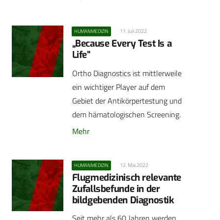
11. Juli 2022
HUMANMEDIZIN
„Because Every Test Is a
Life”
Ortho Diagnostics ist mittlerweile
ein wichtiger Player auf dem
Gebiet der Antikörpertestung und
dem hämatologischen Screening.
Mehr
12. Mai 2022
HUMANMEDIZIN
Flugmedizinisch relevante
Zufallsbefunde in der
bildgebenden Diagnostik
Seit mehr als 60 Jahren werden