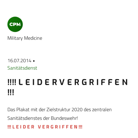
Military Medicine
16.07.2014 •
Sanitätsdienst
!!!! L E I D E R V E R G R I F F E N
!!!
Das Plakat mit der Zielstruktur 2020 des zentralen
Sanitätsdienstes der Bundeswehr!
!!! L E I D E R V E R G R I F F E N !!!