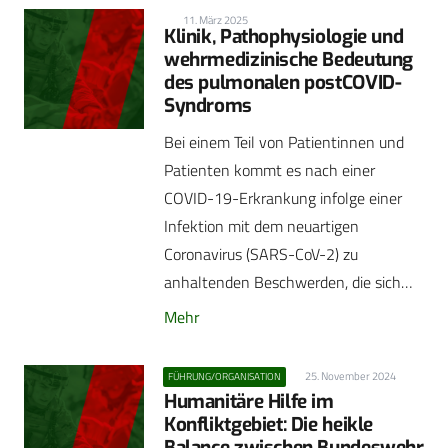
11. März 2025
Klinik, Pathophysiologie und
wehrmedizinische Bedeutung
des pulmonalen postCOVID-
Syndroms
Bei einem Teil von Patientinnen und
Patienten kommt es nach einer
COVID-19-Erkrankung infolge einer
Infektion mit dem neuartigen
Coronavirus (SARS-CoV-2) zu
anhaltenden Beschwerden, die sich…
Mehr
25. November 2024
FÜHRUNG/ORGANISATION
Humanitäre Hilfe im
Konfliktgebiet: Die heikle
Balance zwischen Bundeswehr