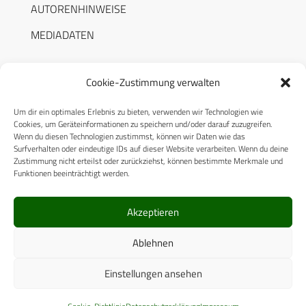
AUTORENHINWEISE
MEDIADATEN
Cookie-Zustimmung verwalten
Um dir ein optimales Erlebnis zu bieten, verwenden wir Technologien wie
RECHTLICHES
Cookies, um Geräteinformationen zu speichern und/oder darauf zuzugreifen.
Wenn du diesen Technologien zustimmst, können wir Daten wie das
Surfverhalten oder eindeutige IDs auf dieser Website verarbeiten. Wenn du deine
Datenschutzerklärung
Zustimmung nicht erteilst oder zurückziehst, können bestimmte Merkmale und
Funktionen beeinträchtigt werden.
Cookie-Richtlinie (EU)
AGB
Akzeptieren
Compliance
Ablehnen
Impressum
Einstellungen ansehen
© 2025 CPM GmbH – Alle Rechte vorbehalten