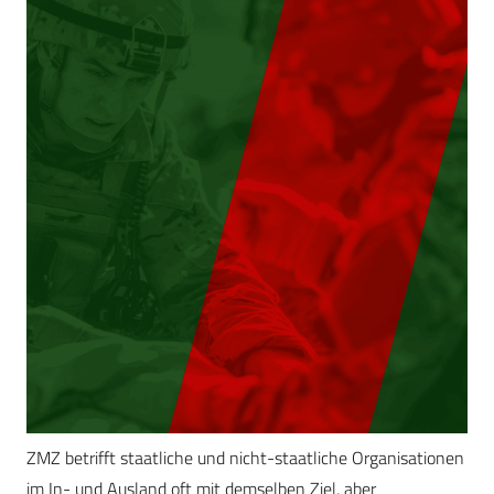
ZMZ betrifft staatliche und nicht-staatliche Organisationen
im In- und Ausland oft mit demselben Ziel, aber