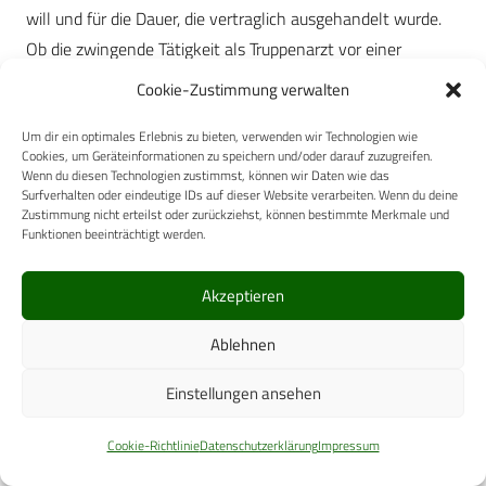
will und für die Dauer, die vertraglich ausgehandelt wurde.
Ob die zwingende Tätigkeit als Truppenarzt vor einer
Verwendung in einem einsatzrelevanten operativen Fach
Cookie-Zustimmung verwalten
noch zeitgemäß ist, ist angesichts der alarmierenden
Um dir ein optimales Erlebnis zu bieten, verwenden wir Technologien wie
Entwicklung im zivilen Bereich sicher diskussionsfähig.
Cookies, um Geräteinformationen zu speichern und/oder darauf zuzugreifen.
Wenn du diesen Technologien zustimmst, können wir Daten wie das
Die chirurgische Ausbildung ist eine persönliche Ausbildung,
Surfverhalten oder eindeutige IDs auf dieser Website verarbeiten. Wenn du deine
Zustimmung nicht erteilst oder zurückziehst, können bestimmte Merkmale und
die gerade unter den Anforderungen und den
Funktionen beeinträchtigt werden.
Unwägbarkeiten der Einsatzchirurgie in der Bundeswehr
von Personen und Protagonisten geprägt ist. Eine flexible
Akzeptieren
Personalführung, der Erhalt des breiten und tiefen
fachlichen Spektrums vor Ort, ein strukturierter
Ablehnen
Ausbildungsgang, klare und transparente Richtlinien über
Einstellungen ansehen
Verwendungs-, Weiterbildungs- und Verpflichtungszeiten
und eine wissenschaftliche Ausrichtung und Aufarbeitung
Cookie-Richtlinie
Datenschutzerklärung
Impressum
der Versorgung auf höchstem Niveau sind