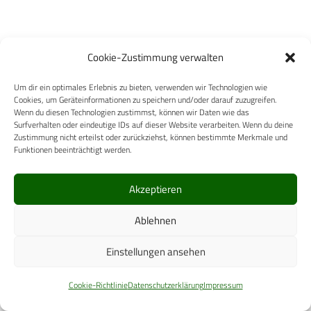
Cookie-Zustimmung verwalten
Ähnliche Posts
Um dir ein optimales Erlebnis zu bieten, verwenden wir Technologien wie
Cookies, um Geräteinformationen zu speichern und/oder darauf zuzugreifen.
Gedenkveranstaltung „Freiheit, Gewissen,
Wenn du diesen Technologien zustimmst, können wir Daten wie das
Zivilcourage“ an der SanAkBw
Surfverhalten oder eindeutige IDs auf dieser Website verarbeiten. Wenn du deine
Zustimmung nicht erteilst oder zurückziehst, können bestimmte Merkmale und
Funktionen beeinträchtigt werden.
Akzeptieren
Ablehnen
Einstellungen ansehen
Carl-Zeiss-Straße 5
Cookie-Richtlinie
Datenschutzerklärung
Impressum
53340 Meckenheim