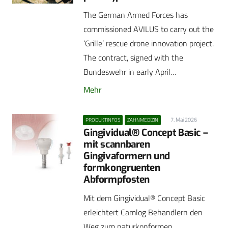
The German Armed Forces has
commissioned AVILUS to carry out the
‘Grille’ rescue drone innovation project.
The contract, signed with the
Bundeswehr in early April…
Mehr
7. Mai 2026
PRODUKTINFOS
ZAHNMEDIZIN
Gingividual® Concept Basic –
mit scannbaren
Gingivaformern und
formkongruenten
Abformpfosten
Mit dem Gingividual® Concept Basic
erleichtert Camlog Behandlern den
Weg zum naturkonformen