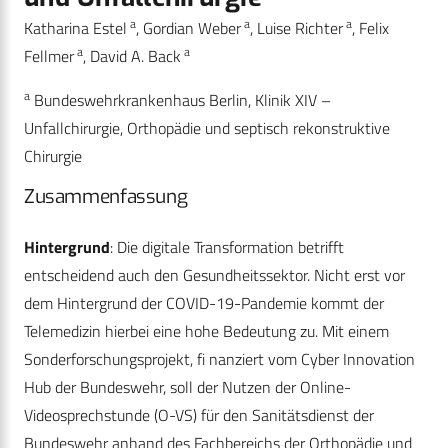
a
a
a
Katharina Estel
, Gordian Weber
, Luise Richter
, Felix
a
a
Fellmer
, David A. Back
a
Bundeswehrkrankenhaus Berlin, Klinik XIV –
Unfallchirurgie, Orthopädie und septisch rekonstruktive
Chirurgie
Zusammenfassung
Hintergrund
: Die digitale Transformation betrifft
entscheidend auch den Gesundheitssektor. Nicht erst vor
dem Hintergrund der COVID-19-Pandemie kommt der
Telemedizin hierbei eine hohe Bedeutung zu. Mit einem
Sonderforschungsprojekt, fi nanziert vom Cyber Innovation
Hub der Bundeswehr, soll der Nutzen der Online-
Videosprechstunde (O-VS) für den Sanitätsdienst der
Bundeswehr anhand des Fachbereichs der Orthopädie und