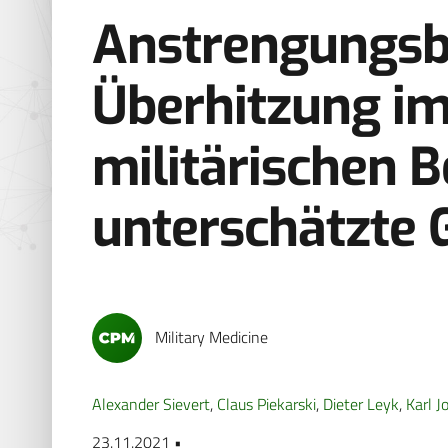
Anstrengungsb
Überhitzung im 
militärischen B
unterschätzte 
Military Medicine
Alexander Sievert
,
Claus Piekarski
,
Dieter Leyk
,
Karl J
23.11.2021 •