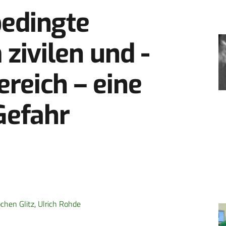
edingte
zivilen und ­
ereich – eine
Gefahr
ochen Glitz
,
Ulrich Rohde