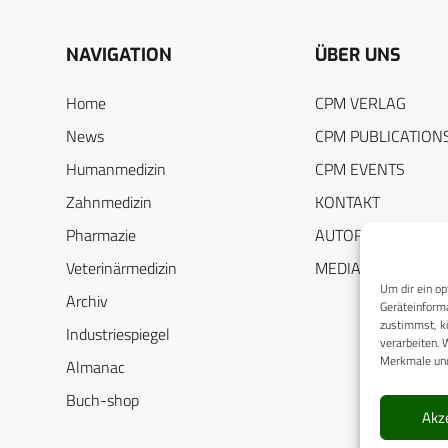
NAVIGATION
ÜBER UNS
Home
CPM VERLAG
News
CPM PUBLICATION
Humanmedizin
CPM EVENTS
Zahnmedizin
KONTAKT
Pharmazie
AUTORENHINWEIS
Veterinärmedizin
MEDIADATEN
Um dir ein op
Archiv
Geräteinforma
zustimmst, kö
Industriespiegel
verarbeiten. 
Merkmale und
Almanac
Buch-shop
Akz