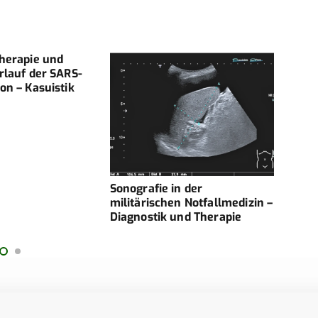
Therapie und
KAR
rlauf der SARS-
DIAG
on – Kasuistik
THER
AUS
Sonografie in der
militärischen Notfallmedizin –
Diagnostik und Therapie