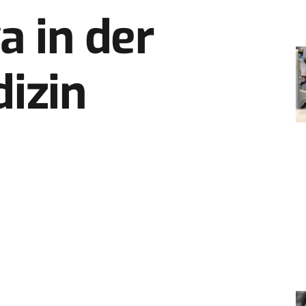
a in der
izin