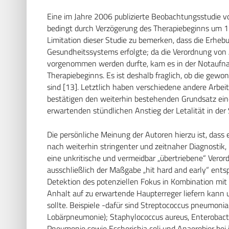
Eine im Jahre 2006 publizierte Beobachtungsstudie 
bedingt durch Verzögerung des Therapiebeginns um 1 h
Limitation dieser Studie zu bemerken, dass die Erh
Gesundheitssystems erfolgte; da die Verordnung von A
vorgenommen werden durfte, kam es in der Notaufn
Therapiebeginns. Es ist deshalb fraglich, ob die gew
sind [13]. Letztlich haben verschiedene andere Arbei
bestätigen den weiterhin bestehenden Grundsatz eine
erwartenden stündlichen Anstieg der Letalität in der 
Die persönliche Meinung der Autoren hierzu ist, dass
nach weiterhin stringenter und zeitnaher Diagnostik, -
eine unkritische und vermeidbar „übertriebene“ Veror
ausschließlich der Maßgabe „hit hard and early“ entsp
Detektion des potenziellen Fokus in Kombination mi
Anhalt auf zu erwartende Haupterreger liefern kann u
sollte. Beispiele -dafür sind Streptococcus pneumon
Lobärpneumonie); Staphylococcus aureus, Enterobac
Pneumonie sowie Escherichia coli und Anaerobier bei 