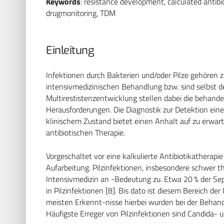
Keywords
: resistance development, calculated antibi
drugmonitoring, TDM
Einleitung
Infektionen durch Bakterien und/oder Pilze gehören z
intensivmedizinischen Behandlung bzw. sind selbst d
Multirestistenzentwicklung stellen dabei die behand
Herausforderungen. Die Diagnostik zur Detektion ei
klinischem Zustand bietet einen Anhalt auf zu erwar
antibiotischen Therapie.
Vorgeschaltet vor eine kalkulierte Antibiotikatherapie
Aufarbeitung. Pilzinfektionen, insbesondere schwer t
Intensivmedizin an -Bedeutung zu. Etwa 20 % der Seps
in Pilzinfektionen [8]. Bis dato ist diesem Bereich d
meisten Erkennt-nisse hierbei wurden bei der Beha
Häufigste Erreger von Pilzinfektionen sind Candida- 