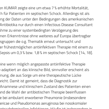
von KUMAR zeigte eine um etwa 7 % erhöhte Mortalität,
 für Patienten im septischen Schock. Allerdings ist als
ebung der Daten unter den Bedingungen des amerikanischen
ntibiotika nur durch einen Infectious Disease Consultant
ahme zu einer systembedingten Verzögerung des
onnen Erkenntnisse ohne weiteres auf Europa übertragbar
tsgruppen die o.g. Thematik erneut untersucht und
r frühestmöglichen antiinfektiven Therapie mit einem zu
Sepsis um 0,3 % bzw. 1,8 % im septischen Schock [14, 18].
 eine wenn möglich angepasste antiinfektive Therapie
adaptiert an das klinische Bild, sinnvoller erscheint als
dnung, die aus Sorge um eine therapeutische Lücke
richt. Damit ist gemeint, dass die Diagnostik zur
t Anamnese und klinischem Zustand des Patienten einen
nd die Wahl der antibiotischen Therapie beeinflussen
iae bei ambulant erworbener Pneumonie (insbesondere
tericae und Pseudomonas aeruginosa bei nosokomialer
intraabdominellen Infektionen. Häufig ist insbesondere in