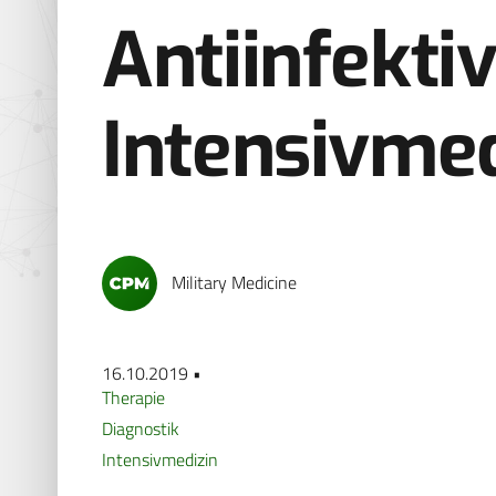
Antiinfektiv
Intensivmed
Military Medicine
16.10.2019 •
Therapie
Diagnostik
Intensivmedizin