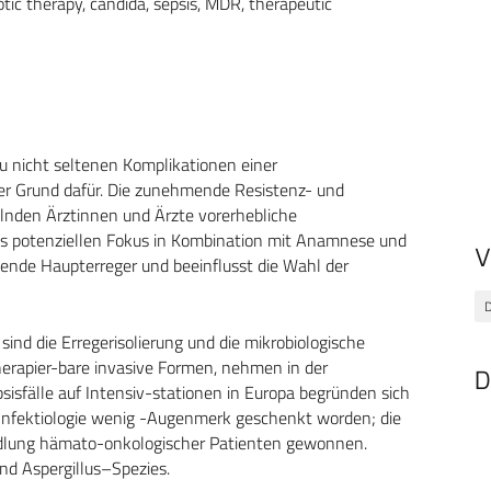
otic therapy, candida, sepsis, MDR, therapeutic
u nicht seltenen Komplikationen einer
er Grund dafür. Die zunehmende Resistenz- und
elnden Ärztinnen und Ärzte vorerhebliche
nes potenziellen Fokus in Kombination mit Anamnese und
V
tende Haupterreger und beeinflusst die Wahl der
D
 sind die Erregerisolierung und die mikrobiologische
herapier-bare invasive Formen, nehmen in der
D
isfälle auf Intensiv-stationen in Europa begründen sich
er Infektiologie wenig -Augenmerk geschenkt worden; die
ndlung hämato-onkologischer Patienten gewonnen.
und Aspergillus–Spezies.