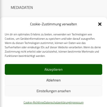
MEDIADATEN
Cookie-Zustimmung verwalten
Um dir ein optimales Erlebnis zu bieten, verwenden wir Technologien wie
RECHTLICHES
Cookies, um Geräteinformationen zu speichern und/oder darauf zuzugreifen.
Wenn du diesen Technologien zustimmst, können wir Daten wie das
Surfverhalten oder eindeutige IDs auf dieser Website verarbeiten. Wenn du deine
Datenschutzerklärung
Zustimmung nicht erteilst oder zurückziehst, können bestimmte Merkmale und
Funktionen beeinträchtigt werden.
Cookie-Richtlinie (EU)
AGB
Akzeptieren
Compliance
Ablehnen
Impressum
Einstellungen ansehen
© 2025 CPM GmbH – Alle Rechte vorbehalten
Cookie-Richtlinie
Datenschutzerklärung
Impressum