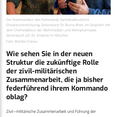
Der Kommandeur des Kommando Sanitätsdienstliche
Einsatzunterstützung, Generalarzt Dr. Bruno Most, im Gespräch mit
dem Chefredakteur der Wehrmedizin und Wehrpharmazie,
Generalarzt a.D. Dr. Andreas H. Hölscher.
Foto: Monika Cronau
Wie sehen Sie in der neuen
Struktur die zukünftige Rolle
der zivil-militärischen
Zusammenarbeit, die ja bisher
federführend ihrem Kommando
oblag?
Zivil–militärische Zusammenarbeit und Führung der