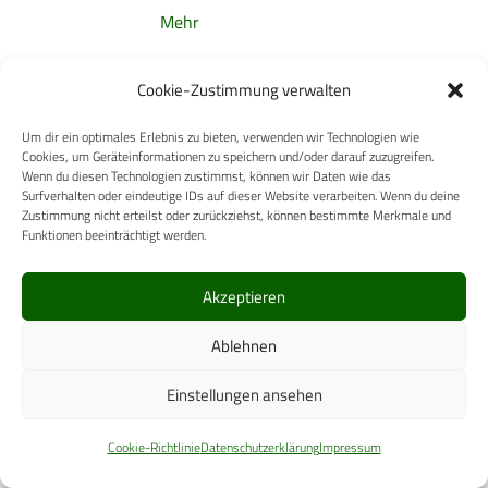
Mehr
Cookie-Zustimmung verwalten
5. März 2020
HUMANMEDIZIN
Einsatzvorbereitende
Um dir ein optimales Erlebnis zu bieten, verwenden wir Technologien wie
Ausbildung im ­Zentralen
Cookies, um Geräteinformationen zu speichern und/oder darauf zuzugreifen.
Sanitätsdienst der
Wenn du diesen Technologien zustimmst, können wir Daten wie das
Surfverhalten oder eindeutige IDs auf dieser Website verarbeiten. Wenn du deine
Bundeswehr – Von der
Zustimmung nicht erteilst oder zurückziehst, können bestimmte Merkmale und
Planung bis zum Einsatz
Funktionen beeinträchtigt werden.
Aus dem Kommando
Sanitätsdienstliche
Akzeptieren
Einsatzunterstützung
Ablehnen
(Kommandeur: Generalstabsarzt
Dr. St. Schmidt)
Einstellungen ansehen
Mehr
Cookie-Richtlinie
Datenschutzerklärung
Impressum