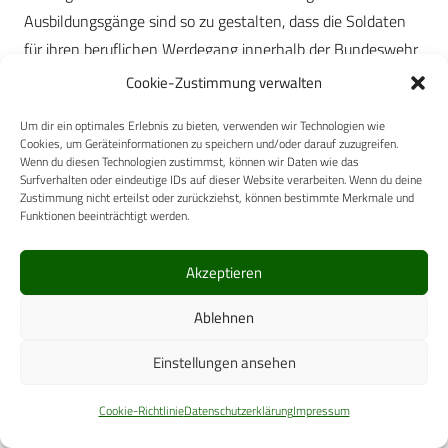
Ausbildungsgänge sind so zu gestalten, dass die Soldaten
für ihren beruflichen Werdegang innerhalb der Bundeswehr
und später im zivilen Berufsleben den größtmöglichen
Cookie-Zustimmung verwalten
Nutzen ziehen. Die Ausbildung kann somit zu einem
Um dir ein optimales Erlebnis zu bieten, verwenden wir Technologien wie
wesentlichen Attraktivitätsfaktor für den Dienst im
Cookies, um Geräteinformationen zu speichern und/oder darauf zuzugreifen.
Sanitätsdienst der Bundeswehr werden.
Wenn du diesen Technologien zustimmst, können wir Daten wie das
Surfverhalten oder eindeutige IDs auf dieser Website verarbeiten. Wenn du deine
Zustimmung nicht erteilst oder zurückziehst, können bestimmte Merkmale und
Weitere Rahmenbedingungen werden durch den rasanten
Funktionen beeinträchtigt werden.
fachlichen Fortschritt und die zunehmende Technisierung
moderner Ausbildung (Einbindung moderner
Akzeptieren
Ausbildungstechnologie einschließlich Simulation /
Fernausbildung etc.) vorgegeben.
Ablehnen
Diese angesprochenen Aspekte sollten bei der
Einstellungen ansehen
Neustrukturierung des Teilausbildungssystems
Cookie-Richtlinie
Datenschutzerklärung
Impressum
einschließlich der Neuordnung von Ausbildungsaufträgen an
die unterschiedlichen Ausbildungsträger des