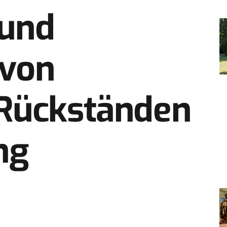
 und
 von
Rückständen
ng