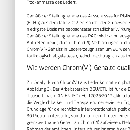
Trockenmasse des Leders.
Gemäß der Stellungnahme des Ausschusses für Risik
(ECHA) aus dem Jahr 2012 entspricht der Grenzwert v
niedrigste Dosis mit beobachteter schädlicher Wirku
Gemäß der Stellungnahme des RAC wird davon ausgeg
Auftreten neuer, durch Chrom(VI)-Verbindungen beding
Chrom(VI)-Gehalts in Ledererzeugnissen um 80 % senk
toxikologisch abgeleiteten, jedoch nachträglich aus t
Wie werden Chrom(VI)-Gehalte qual
Zur Analytik von Chrom(VI) aus Leder kommt ein ph
Abbildung 3). Der Arbeitsbereich BGU/CTU ist für di
1 basiert, nach DIN EN ISO/IEC 17025:2017 akkredit
die Vergleichbarkeit und Transparenz der erzielten E
Grundlage für die rechtliche Interpretationsfähigke
30 Proben untersucht, von denen neun Proben einen
grenzwertnahen Gehalt an Chrom(VI) aufwiesen. Nebe
Rahmen der amtlichen Untersuchung innerhalb der Bu