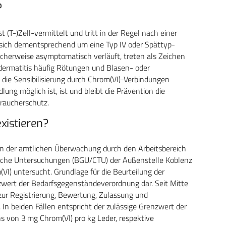
?
t (T-)Zell-vermittelt und tritt in der Regel nach einer
 sich dementsprechend um eine Typ IV oder Spättyp-
licherweise asymptomatisch verläuft, treten als Zeichen
ermatitis häufig Rötungen und Blasen- oder
 die Sensibilisierung durch Chrom(VI)-Verbindungen
ung möglich ist, ist und bleibt die Prävention die
raucherschutz.
xistieren?
 der amtlichen Überwachung durch den Arbeitsbereich
che Untersuchungen (BGU/CTU) der Außenstelle Koblenz
) untersucht. Grundlage für die Beurteilung der
nzwert der Bedarfsgegenständeverordnung dar. Seit Mitte
zur Registrierung, Bewertung, Zulassung und
n beiden Fällen entspricht der zulässige Grenzwert der
on 3 mg Chrom(VI) pro kg Leder, respektive