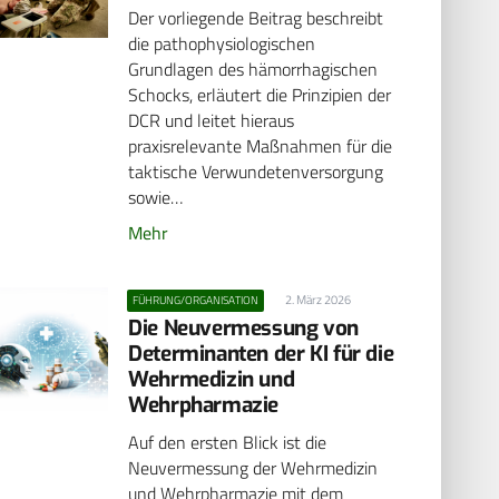
Der vorliegende Beitrag beschreibt
die pathophysiologischen
Grundlagen des hämorrhagischen
Schocks, erläutert die Prinzipien der
DCR und leitet hieraus
praxisrelevante Maßnahmen für die
taktische Verwundetenversorgung
sowie…
Mehr
2. März 2026
FÜHRUNG/ORGANISATION
Die Neuvermessung von
Determinanten der KI für die
Wehrmedizin und
Wehrpharmazie
Auf den ersten Blick ist die
Neuvermessung der Wehrmedizin
und Wehrpharmazie mit dem