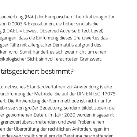
obewertung (RAC) der Europäischen Chemikalienagentur
on 0,0003 % Expositionen, die höher sind als die
ng (LOAEL = Lowest Observed Adverse Effect Level).
angen, dass die Einführung dieses Grenzwertes das
ter Fälle mit allergischer Dermatitis aufgrund des
en wird. Somit handelt es sich zwar nicht um einen
oxikologischer Sicht sinnvoll erachteten Grenzwert.
itätsgesichert bestimmt?
otometrisches Standardverfahren zur Anwendung (siehe
e Durchführung der Methode, die auf der DIN EN ISO 17075-
iert. Die Anwendung der Normmethode ist nicht nur für
rgebnisse von großer Bedeutung, sondern bildet zudem die
it der gewonnenen Daten. Im Jahr 2020 wurden insgesamt
 grenzwertüberschreitenden und zwei Proben einen
n der Überprüfung der rechtlichen Anforderungen im
ndeswehr stellt vor allem die Beratung beschaffender