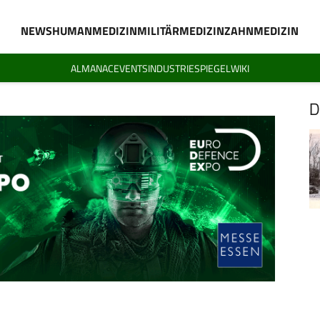
NEWS
HUMANMEDIZIN
MILITÄRMEDIZIN
ZAHNMEDIZIN
ALMANAC
EVENTS
INDUSTRIESPIEGEL
WIKI
D