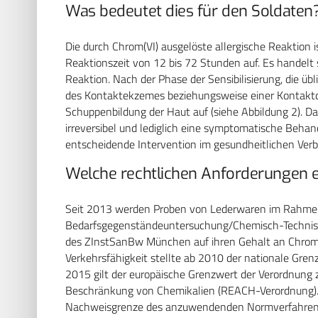
Was bedeutet dies für den Soldaten
Die durch Chrom(VI) ausgelöste allergische Reaktion is
Reaktionszeit von 12 bis 72 Stunden auf. Es handelt
Reaktion. Nach der Phase der Sensibilisierung, die üb
des Kontaktekzemes beziehungsweise einer Kontaktd
Schuppenbildung der Haut auf (siehe Abbildung 2). Da
irreversibel und lediglich eine symptomatische Behandl
entscheidende Intervention im gesundheitlichen Verb
Welche rechtlichen Anforderungen e
Seit 2013 werden Proben von Lederwaren im Rahmen
Bedarfsgegenständeuntersuchung/Chemisch-Technis
des ZInstSanBw München auf ihren Gehalt an Chrom(VI
Verkehrsfähigkeit stellte ab 2010 der nationale Gre
2015 gilt der europäische Grenzwert der Verordnung 
Beschränkung von Chemikalien (REACH-Verordnung). I
Nachweisgrenze des anzuwendenden Normverfahrens v