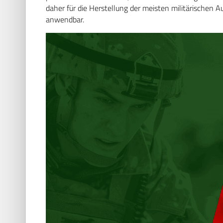
daher für die Herstellung der meisten militärischen
anwendbar.