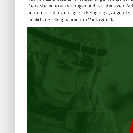
Dienststellen einen wichtigen und zeitintensiven Part
neben der Untersuchung von Fertigungs-, Angebots- u
fachlicher Stellungnahmen im Vordergrund.