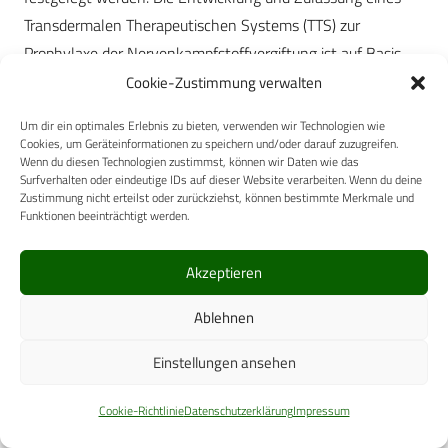
Transdermalen Therapeutischen Systems (TTS) zur
Prophylaxe der Nervenkampfstoffvergiftung ist auf Basis
eines TA ermöglicht worden.
Cookie-Zustimmung verwalten
Das Management sowohl der Beschaffung von EVG San,
Um dir ein optimales Erlebnis zu bieten, verwenden wir Technologien wie
Cookies, um Geräteinformationen zu speichern und/oder darauf zuzugreifen.
der Entwicklungsvorhaben der Wehrmedizinischen
Wenn du diesen Technologien zustimmst, können wir Daten wie das
Forschung und Entwicklung als auch der Aufgaben des
Surfverhalten oder eindeutige IDs auf dieser Website verarbeiten. Wenn du deine
Zustimmung nicht erteilst oder zurückziehst, können bestimmte Merkmale und
Medizinischen ABC-Schutzes wird durch die teamund
Funktionen beeinträchtigt werden.
ämterübergreifende Implementierung eines digitalen
Dokumentenmanagementsystems durch das Fachteam im
Akzeptieren
BWB ständig verwaltungstechnisch optimiert.
Ablehnen
Datum:
04.07.2011
Einstellungen ansehen
Quelle:
Wehrmedizin und Wehrpharmazie 2011/1
Cookie-Richtlinie
Datenschutzerklärung
Impressum
Wehrmedizin und Wehrpharmazie 2011/1