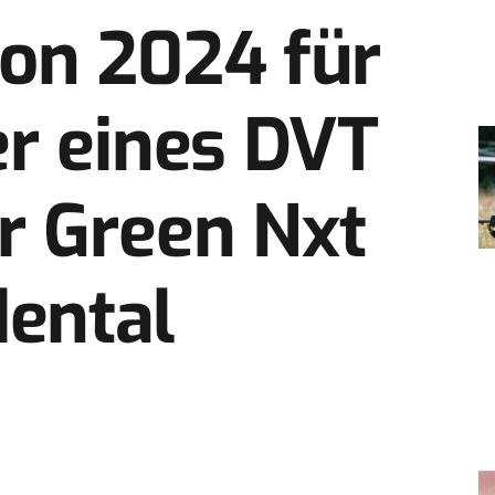
ion 2024 für
er eines DVT
r Green Nxt
ental