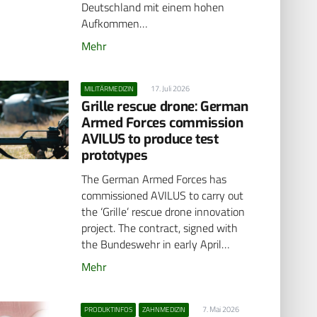
Deutschland mit einem hohen
Aufkommen…
Mehr
17. Juli 2026
MILITÄRMEDIZIN
Grille rescue drone: German
Armed Forces commission
AVILUS to produce test
prototypes
The German Armed Forces has
commissioned AVILUS to carry out
the ‘Grille’ rescue drone innovation
project. The contract, signed with
the Bundeswehr in early April…
Mehr
7. Mai 2026
PRODUKTINFOS
ZAHNMEDIZIN