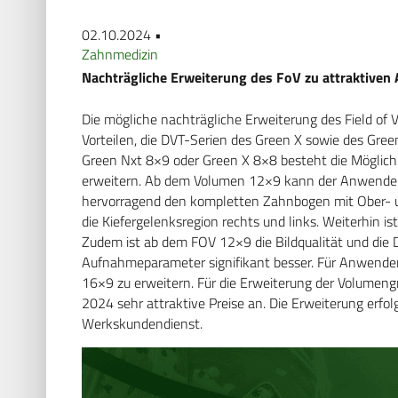
02.10.2024 •
Zahnmedizin
Nachträgliche Erweiterung des FoV zu attraktiven
Die mögliche nachträgliche Erweiterung des Field of
Vorteilen, die DVT-Serien des Green X sowie des Gree
Green Nxt 8×9 oder Green X 8×8 besteht die Möglic
erweitern. Ab dem Volumen 12×9 kann der Anwender e
hervorragend den kompletten Zahnbogen mit Ober- un
die Kiefergelenksregion rechts und links. Weiterhin i
Zudem ist ab dem FOV 12×9 die Bildqualität und die
Aufnahmeparameter signifikant besser. Für Anwender
16×9 zu erweitern. Für die Erweiterung der Volumen
2024 sehr attraktive Preise an. Die Erweiterung erfo
Werkskundendienst.