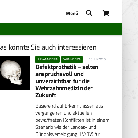
Menü
as könnte Sie auch interessieren
18. Juli 2026
HUMANMEDIZIN
ZAHNMEDIZIN
Defektprothetik – selten,
anspruchsvoll und
unverzichtbar für die
Wehrzahnmedizin der
Zukunft
Basierend auf Erkenntnissen aus
vergangenen und aktuellen
bewaffneten Konflikten ist in einem
Szenario wie der Landes- und
Bündnisverteidigung (LV/BV) für