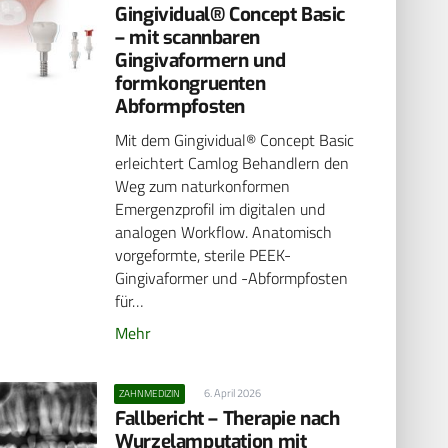
Gingividual® Concept Basic
– mit scannbaren
Gingivaformern und
formkongruenten
Abformpfosten
Mit dem Gingividual® Concept Basic
erleichtert Camlog Behandlern den
Weg zum naturkonformen
Emergenzprofil im digitalen und
analogen Workflow. Anatomisch
vorgeformte, sterile PEEK-
Gingivaformer und -Abformpfosten
für…
Mehr
6. April 2026
ZAHNMEDIZIN
Fallbericht – Therapie nach
Wurzelamputation mit