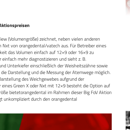
 Aktionspreisen
 View (Volumengröße) zeichnet, neben vielen anderen
n Nxt von orangedental/vatech aus. Für Betreiber eines
hkeit das Volumen einfach auf 12×9 oder 16×9 zu
infach mehr diagnostizieren und sieht z. B.
d Unterkiefer einschließlich der Weisheitszähne sowie
st die Darstellung und die Messung der Atemwege möglich.
 Darstellung des Weichgewebes aufgrund der
 eines Green X oder Nxt mit 12×9 besteht die Option auf
größe bietetorangedental im Rahmen dieser Big FoV Aktion
lgt unkompliziert durch den orangedental