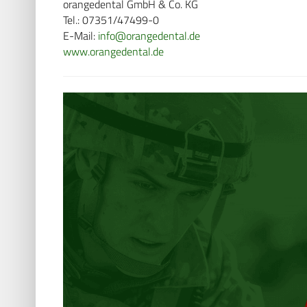
orangedental GmbH & Co. KG
Tel.: 07351/47499-0
E-Mail:
info@orangedental.de
www.orangedental.de