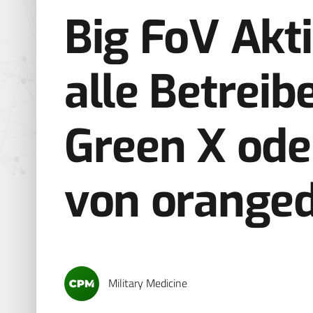
Big FoV Akt
alle Betreib
Green X ode
von oranged
Military Medicine