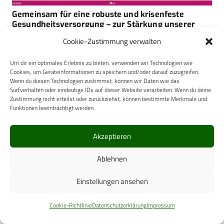
Gemeinsam für eine robuste und krisenfeste
Gesundheitsversorgung – zur Stärkung unserer
Verteidigungsfähigkeit und zum Schutz unserer
Cookie-Zustimmung verwalten
Soldatinnen und Soldaten sowie unserer
Bevölkerung
Um dir ein optimales Erlebnis zu bieten, verwenden wir Technologien wie
Cookies, um Geräteinformationen zu speichern und/oder darauf zuzugreifen.
Wenn du diesen Technologien zustimmst, können wir Daten wie das
Surfverhalten oder eindeutige IDs auf dieser Website verarbeiten. Wenn du deine
Zustimmung nicht erteilst oder zurückziehst, können bestimmte Merkmale und
Funktionen beeinträchtigt werden.
Akzeptieren
Ablehnen
Carl-Zeiss-Straße 5
53340 Meckenheim
Einstellungen ansehen
Telefon: +49 (0)2225 / 88 89 – 0
digital@cpm-verlag.de
Cookie-Richtlinie
Datenschutzerklärung
Impressum