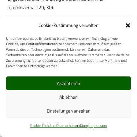
reproduzierbar (29, 30).
In einer früher veröffentlichten Arbeit waren wir in der
Cookie-Zustimmung verwalten
Lage zu zeigen, dass die extrakorporale Schockwelle die
Fähigkeit besitzt, einen Wundverschluss und eine komplette
Um dir ein optimales Erlebnis zu bieten, verwenden wir Technologien wie
Cookies, um Geräteinformationen zu speichern und/oder darauf zuzugreifen.
Epithelialisierung zu erreichen, obwohl der
Wenn du diesen Technologien zustimmst, können wir Daten wie das
Heilungsmechanismus bis dato ungeklärt ist (21).
Surfverhalten oder eindeutige IDs auf dieser Website verarbeiten. Wenn du deine
Zustimmung nicht erteilst oder zurückziehst, können bestimmte Merkmale und
Funktionen beeinträchtigt werden.
Unsere Arbeitshypothese war, dass durch die lokale
Energieanwendung eine Neovaskularisierung angeregt
Akzeptieren
wurde. Dieses theoretische Modell erhielt durch vier jüngere
Forschungsbeiträge mehr Unterstützung (31, 32, 33). Von
Ablehnen
besonderem Interesse sind die Erkenntnisse von Kuo (34).
Einstellungen ansehen
Diese Gruppe analysierte den Effekt von ESWT auf Wunden
bei diabeteskranken Ratten. Es wurde eine erhöhte
Cookie-Richtlinie
Datenschutzerklärung
Impressum
Expression von VEGF, eNOS und PCNA beobachtet. Man