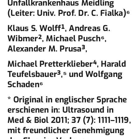
Unfallkrankenhaus Meidling
(Leiter: Univ. Prof. Dr. C. Fialka)⁶
Klaus S. Wolff¹, Andreas G.
Wibmer², Michael Pusch⁶,
Alexander M. Prusa³,
Michael Pretterklieber⁴, Harald
Teufelsbauer³,⁵ und Wolfgang
Schaden⁶
* Original in englischer Sprache
erschienen in: Ultrasound in
Med & Biol 2011; 37 (7): 1111–1119,
mit freundlicher Genehmigung