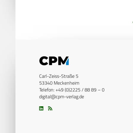
it
e
Carl-Zeiss-Straße 5
53340 Meckenheim
Telefon: +49 (0)2225 / 88 89 – 0
digital@cpm-verlag.de