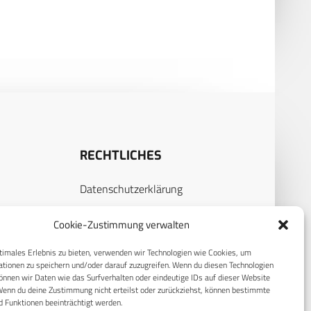
RECHTLICHES
Datenschutzerklärung
S
Cookie-Richtlinie (EU)
Cookie-Zustimmung verwalten
AGB
timales Erlebnis zu bieten, verwenden wir Technologien wie Cookies, um
Compliance
tionen zu speichern und/oder darauf zuzugreifen. Wenn du diesen Technologien
nnen wir Daten wie das Surfverhalten oder eindeutige IDs auf dieser Website
E
Impressum
Wenn du deine Zustimmung nicht erteilst oder zurückziehst, können bestimmte
 Funktionen beeinträchtigt werden.