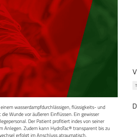
V
T
D
 einem wasserdampfdurchlässigen, flüssigkeits- und
t die Wunde vor äußeren Einflüssen. Ein gewisser
egepersonal. Der Patient profitiert indes von seiner
m Anlegen. Zudem kann HydroTac® transparent bis zu
echsel erfolgt im Anschluss atraumatisch.