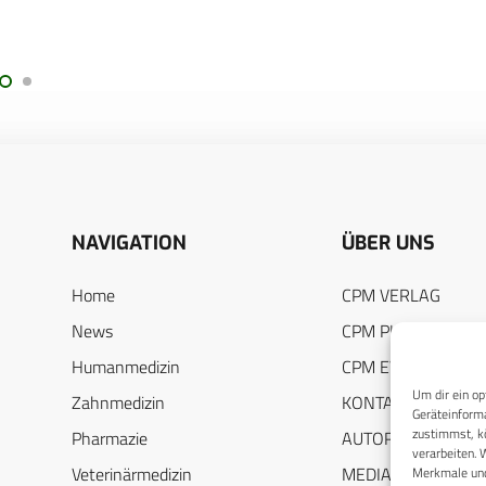
NAVIGATION
ÜBER UNS
Home
CPM VERLAG
News
CPM PUBLICATION
Humanmedizin
CPM EVENTS
Um dir ein op
Zahnmedizin
KONTAKT
Geräteinforma
zustimmst, kö
Pharmazie
AUTORENHINWEIS
verarbeiten. 
Veterinärmedizin
MEDIADATEN
Merkmale und