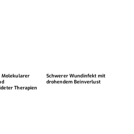
 Molekularer
Schwerer Wundinfekt mit
Ident
nd
drohendem Beinverlust
Blut
deter Therapien
von 