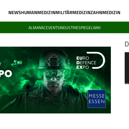
NEWS
HUMANMEDIZIN
MILITÄRMEDIZIN
ZAHNMEDIZIN
ALMANAC
EVENTS
INDUSTRIESPIEGEL
WIKI
D