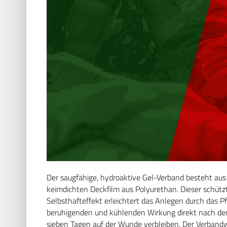
Der saugfähige, hydroaktive Gel-Verband besteht aus
keimdichten Deckfilm aus Polyurethan. Dieser schütz
Selbsthafteffekt erleichtert das Anlegen durch das Pfl
beruhigenden und kühlenden Wirkung direkt nach de
sieben Tagen auf der Wunde verbleiben. Der Verbandw