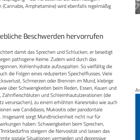
 (Cannabis, Amphetamine) wird ebenfalls regelmäßig
hebliche Beschwerden hervorrufen
ichtert damit das Sprechen und Schlucken, er beseitigt
l gegen pathogene Keime. Zudem wird durch das
onnen, Kohlenhydrate aufzuspalten. So vielfältig die
uch die Folgen eines reduzierten Speichelflusses. Viele
ksverlust, Schmerzen oder Brennen im Mund, klebrige
sowie über Schwierigkeiten beim Reden, Essen, Kauen und
A
, Zahnfleischbluten und Schleimhautulzerationen (die
 verursachen), zu einem erhöhten Kariesrisiko wie auch
onen wie Candidiasis, Mukositis oder parodontale
 Insgesamt sorgt Mundtrockenheit nicht nur für
wirkungen haben: Schwierigkeiten beim Sprechen,
rinkbedürfnis steigern die Nervosität und lassen das
mmte soziale Situationen vermieden und depressive