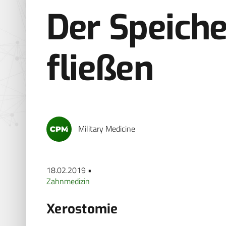
Der Speich
fließen
Military Medicine
18.02.2019 •
Zahnmedizin
Xerostomie