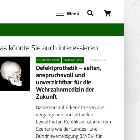
Menü
as könnte Sie auch interessieren
18. Juli 2026
HUMANMEDIZIN
ZAHNMEDIZIN
Defektprothetik – selten,
anspruchsvoll und
unverzichtbar für die
Wehrzahnmedizin der
Zukunft
Basierend auf Erkenntnissen aus
vergangenen und aktuellen
bewaffneten Konflikten ist in einem
Szenario wie der Landes- und
Bündnisverteidigung (LV/BV) für