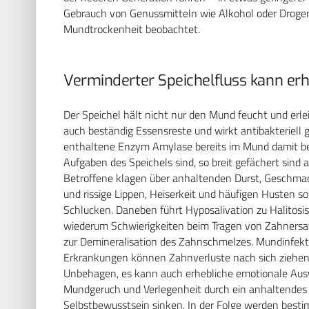
Gebrauch von Genussmitteln wie Alkohol oder Drogen
Mundtrockenheit beobachtet.
Verminderter Speichelfluss kann er
Der Speichel hält nicht nur den Mund feucht und erle
auch beständig Essensreste und wirkt antibakteriel
enthaltene Enzym Amylase bereits im Mund damit beg
Aufgaben des Speichels sind, so breit gefächert sind a
Betroffene klagen über anhaltenden Durst, Geschmac
und rissige Lippen, Heiserkeit und häufigen Husten 
Schlucken. Daneben führt Hyposalivation zu Halitosis
wiederum Schwierigkeiten beim Tragen von Zahnersatz
zur Demineralisation des Zahnschmelzes. Mundinfekti
Erkrankungen können Zahnverluste nach sich ziehen.
Unbehagen, es kann auch erhebliche emotionale Aus
Mundgeruch und Verlegenheit durch ein anhaltendes T
Selbstbewusstsein sinken. In der Folge werden besti