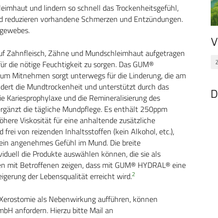
eimhaut und lindern so schnell das Trockenheitsgefühl,
und reduzieren vorhandene Schmerzen und Entzündungen.
hgewebes.
V
uf Zahnfleisch, Zähne und Mundschleimhaut aufgetragen
ür die nötige Feuchtigkeit zu sorgen. Das GUM®
zum Mitnehmen sorgt unterwegs für die Linderung, die am
ert die Mundtrockenheit und unterstützt durch das
D
e Kariesprophylaxe und die Remineralisierung des
änzt die tägliche Mundpflege. Es enthält 250ppm
öhere Viskosität für eine anhaltende zusätzliche
rei von reizenden Inhaltsstoffen (kein Alkohol, etc.),
 ein angenehmes Gefühl im Mund. Die breite
ividuell die Produkte auswählen können, die sie als
ien mit Betroffenen zeigen, dass mit GUM® HYDRAL® eine
2
gerung der Lebensqualität erreicht wird.
e Xerostomie als Nebenwirkung aufführen, können
bH anfordern. Hierzu bitte Mail an