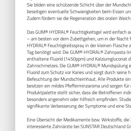
Sie bilden eine schützende Schicht über der Mundschl
beseitigen eventuelle Schwierigkeiten beim Essen 
Zudem fördern sie die Regeneration des oralen Weic
Das GUM® HYDRAL® Feuchtigkeitsgel wird einfach a
– am besten vor dem Zubettgehen, um in der Nacht f
HYDRAL® Feuchtigkeitsspray in der kleinen Flasche 
Tag benötigt wird. Die GUM® HYDRAL® Zahnpasta lind
enthaltene Fluorid (1450ppm) und Kalziumgluconat di
Zahnschmelzes. Die GUM® HYDRAL® Mundspülung erg
Fluorid zum Schutz vor Karies und sorgt durch seine h
Befeuchtung der Mundschleimhaut. Alle Produkte sind f
besitzen ein mildes Pfefferminzaroma und sorgen für
Produktpalette stellt sicher, dass die Betroffenen ind
besonders angenehm oder hilfreich empfinden. Stud
signifikante Verbesserung der Symptome und eine Stei
Eine Übersicht der Medikamente bzw. Wirkstoffe, di
interessierte Zahnärzte bei SUNSTAR Deutschland Gm