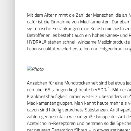
Mit dem Alter nimmt die Zahl der Menschen, die an Mu
dafür ist die Einnahme von Medikamenten. Daneben 
systemische Erkrankungen eine Xerostomie auslösen. D
Betroffenen, es besteht auch ein hohes Karies- und 
HYDRAL® stehen schnell wirksame Medizinprodukte zu
Lebensqualität wiederherstellen und Folgeerkrankun
Anzeichen für eine Mundtrockenheit sind bei etwa j
1
den über 65-jährigen liegt heute bei 50 %.
Mit der A
Krankheitshäufigkeit immer weiter zu, besonders i
Medikamentengruppen. Man kennt heute mehr als 400 
davon sind häufig verordnete Substanzen. Antihypert
zählen genauso dazu wie die große Gruppe der Antidepr
Acetylcholin-Rezeptoren und hemmen so die Speich
der neueren Generation führen – in etwas geringere