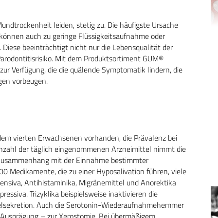
ndtrockenheit leiden, stetig zu. Die häufigste Ursache
können auch zu geringe Flüssigkeitsaufnahme oder
iese beeinträchtigt nicht nur die Lebensqualität der
Parodontitisrisiko. Mit dem Produktsortiment GUM®
r Verfügung, die die quälende Symptomatik lindern, die
gen vorbeugen.
edem vierten Erwachsenen vorhanden, die Prävalenz bei
nzahl der täglich eingenommenen Arzneimittel nimmt die
m Zusammenhang mit der Einnahme bestimmter
Medikamente, die zu einer Hyposalivation führen, viele
ensiva, Antihistaminika, Migränemittel und Anorektika
essiva. Trizyklika beispielsweise inaktivieren die
elsekretion. Auch die Serotonin-Wiederaufnahmehemmer
r Ausprägung – zur Xerostomie. Bei übermäßigem