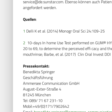
service@de.sunstar.com
. Ebenso können auch Patie
angefordert werden.
Quellen
:
1
Delli K et al. (2014) Monogr Oral Sci 24:109-25
2
10-days In home Use Test performed on GUM® HYD
20 to 69, to determine the perceived effi cacy and t
mouthrinse; Barbe, et al. (2017) Clin Oral Invest
Pressekontakt:
Benedikta Springer
Geschäftsführung
Ammersee Communication GmbH
August-Exter-Straße 4
81245 München
Tel: 089/ 71 67 231-10
Mobil:+49/(0)171/7902642
Email:
benedikta.springer@ammersee-communicatio