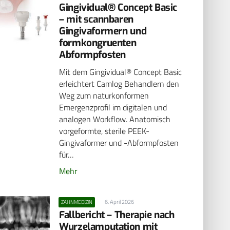
Gingividual® Concept Basic
– mit scannbaren
Gingivaformern und
formkongruenten
Abformpfosten
Mit dem Gingividual® Concept Basic
erleichtert Camlog Behandlern den
Weg zum naturkonformen
Emergenzprofil im digitalen und
analogen Workflow. Anatomisch
vorgeformte, sterile PEEK-
Gingivaformer und -Abformpfosten
für…
Mehr
6. April 2026
ZAHNMEDIZIN
Fallbericht – Therapie nach
Wurzelamputation mit