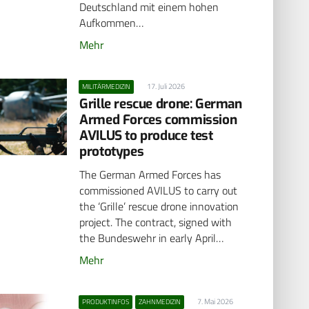
Deutschland mit einem hohen
Aufkommen…
Mehr
17. Juli 2026
MILITÄRMEDIZIN
Grille rescue drone: German
Armed Forces commission
AVILUS to produce test
prototypes
The German Armed Forces has
commissioned AVILUS to carry out
the ‘Grille’ rescue drone innovation
project. The contract, signed with
the Bundeswehr in early April…
Mehr
7. Mai 2026
PRODUKTINFOS
ZAHNMEDIZIN