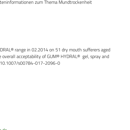
nteninformationen zum Thema Mundtrockenheit
RAL® range in 02.2014 on 51 dry mouth sufferers aged
he overall acceptability of GUM® HYDRAL® gel, spray and
 DOI 10.1007/s00784-017-2096-0
n.de