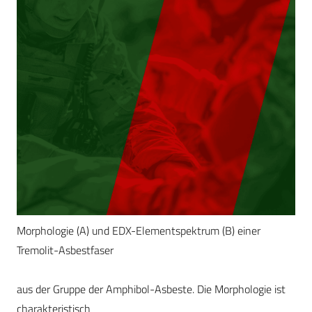
Morphologie (A) und EDX-Elementspektrum (B) einer
Tremolit-Asbestfaser
aus der Gruppe der Amphibol-Asbeste. Die Morphologie ist
charakteristisch