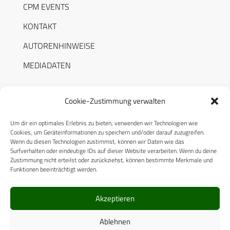
CPM EVENTS
KONTAKT
AUTORENHINWEISE
MEDIADATEN
Cookie-Zustimmung verwalten
Um dir ein optimales Erlebnis zu bieten, verwenden wir Technologien wie
RECHTLICHES
Cookies, um Geräteinformationen zu speichern und/oder darauf zuzugreifen.
Wenn du diesen Technologien zustimmst, können wir Daten wie das
Surfverhalten oder eindeutige IDs auf dieser Website verarbeiten. Wenn du deine
Datenschutzerklärung
Zustimmung nicht erteilst oder zurückziehst, können bestimmte Merkmale und
Funktionen beeinträchtigt werden.
Cookie-Richtlinie (EU)
AGB
Akzeptieren
Compliance
Ablehnen