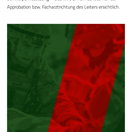
Approba­tion bzw. Facharztrichtung des Leiters ersichtlich.