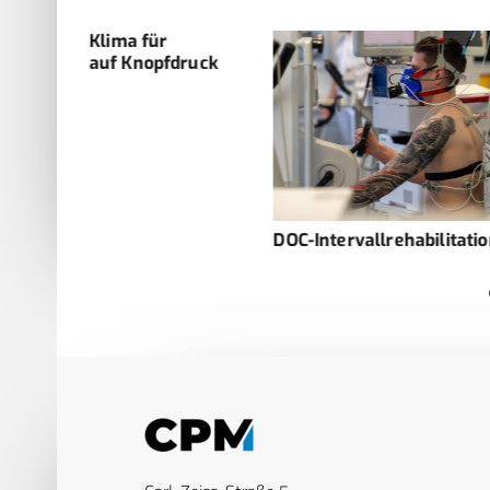
Validierung 
druck
zur Vorhersa
lebensgefähr
Strahlenkran
Primatenmod
DOC-Intervallrehabilitation