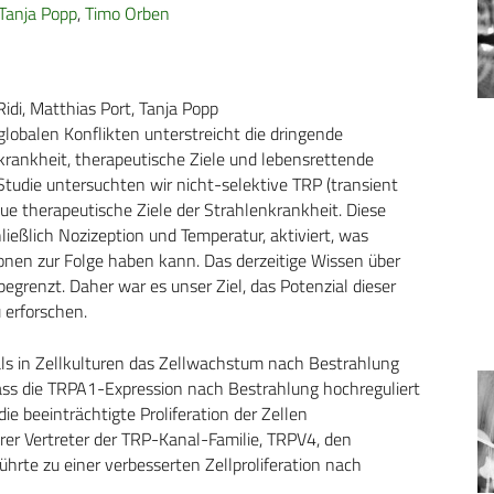
Tanja Popp
,
Timo Orben
idi, Matthias Port, Tanja Popp
obalen Konflikten unterstreicht die dringende
krankheit, therapeutische Ziele und lebensrettende
tudie untersuchten wir nicht-selektive TRP (transient
eue therapeutische Ziele der Strahlenkrankheit. Diese
ließlich Nozizeption und Temperatur, aktiviert, was
onen zur Folge haben kann. Das derzeitige Wissen über
begrenzt. Daher war es unser Ziel, das Potenzial dieser
 erforschen.
ls in Zellkulturen das Zellwachstum nach Bestrahlung
ass die TRPA1-Expression nach Bestrahlung hochreguliert
e beeinträchtigte Proliferation der Zellen
erer Vertreter der TRP-Kanal-Familie, TRPV4, den
hrte zu einer verbesserten Zellproliferation nach