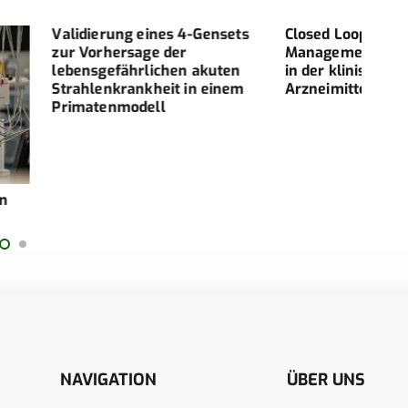
eines 4-Gensets
Closed Loop Medication
BEH
ge der
Management und Unit-Dose
EINE
lichen akuten
in der klinischen
OBE
kheit in einem
Arzneimittelversorgung
– EI
ell
NAVIGATION
ÜBER UNS