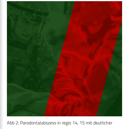
Abb 2: Parodontalabszess in regio 14, 15 mit deutlicher