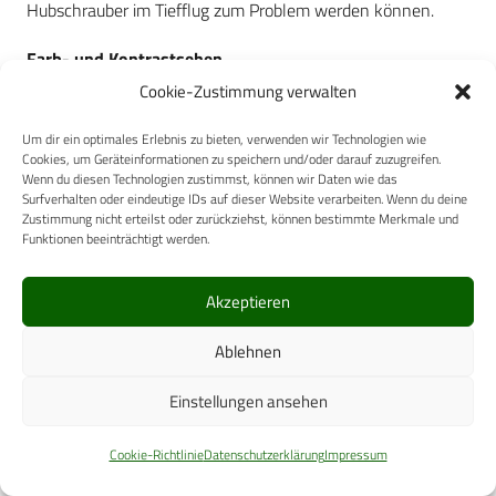
Hubschrauber im Tiefflug zum Problem werden können.
Farb- und Kontrastsehen
Das Farbsehvermögen ist ebenso wie das Kontrastsehen
Cookie-Zustimmung verwalten
eine Funktion der retinalen Zapfen. Menschen sind
Um dir ein optimales Erlebnis zu bieten, verwenden wir Technologien wie
typischerweise Trichromaten, das heißt sie verfügen über je
Cookies, um Geräteinformationen zu speichern und/oder darauf zuzugreifen.
Wenn du diesen Technologien zustimmst, können wir Daten wie das
einen Zapfentyp für die Wahrnehmung von Blau, Rot oder
Surfverhalten oder eindeutige IDs auf dieser Website verarbeiten. Wenn du deine
Grün. Unter natürlichen Sichtbedingungen wird die
Zustimmung nicht erteilst oder zurückziehst, können bestimmte Merkmale und
Funktionen beeinträchtigt werden.
Aktivierung der Zapfen von der elektromagnetischen
Wellenlänge der eintreffenden Photonen determiniert. Der
Akzeptieren
Vorsatz eines Nachtsichtgerätes ändert diesen
2
Mechanismus. Das Funktionsprinzip der I
-Converter
Ablehnen
impliziert, dass durch die Abbremsung der Photonen an der
Photokathode jegliche Farbinformation bezüglich des
Einstellungen ansehen
eintreffenden Lichts verloren geht. Ergebnis ist ein
Cookie-Richtlinie
Datenschutzerklärung
Impressum
monochromes Bild, dessen Konturen mithilfe des
Kontrastsehvermögens aufgelöst werden müssen [21].