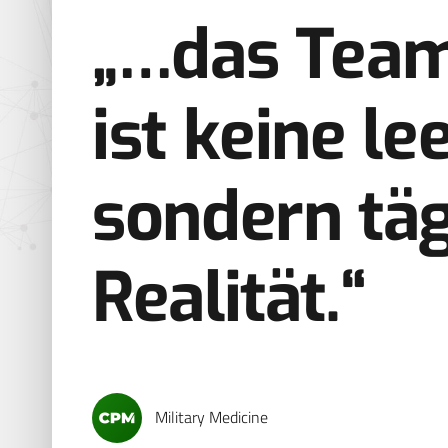
„…das Team
ist keine le
sondern täg
Realität.“
Military Medicine