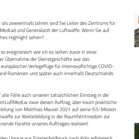
 als zweieinhalb Jahren sind Sie Leiter des Zentrums für
MedLw) und Generalarzt der Luftwaffe. Wenn Sie auf
ches Highlight sehen?
o ereignisreich wie ich es selten zuvor in einer
er Übernahme der Dienstgeschäfte war das
uropäischer Verlegeflüge für intensivpflichtige COVID-
al und Rumänien und später auch innerhalb Deutschlands
alle Fälle auch unseren tatsächlichen Einstieg in die
trLuRMedLw zwar diesen Auftrag, aber kaum praktische
ereitung von Matthias Maurer 2021 auf seine ISS-Mission
twaffe zur Weiterbildung in der Raumfahrtmedizin zur
nende Facette unseres Auftrages realisiert.
 den Umzug aus Fürstenfeldbruck nach Köln erfolgreich