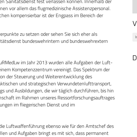
en Sanitätsdienst fest verlassen können. Innerhalb der
nnen vor allem das flugmedizinische Assistenzpersonal.
chen kompensierbar ist der Engpass im Bereich der
V
rpunkte zu setzen oder sehen Sie sich eher als
I
nitätsdienst bundeswehrintern und bundeswehrextern
D
LuRMedLw im Jahr 2013 wurden alle Aufgaben der Luft-
 einem Kompetenzzentrum vereinigt. Das Spektrum der
 von der Steuerung und Weiterentwicklung des
taktischen und strategischen Verwundetenlufttransport,
ngs und Ausbildungen, die wir täglich durchführen, bis hin
nschaft im Rahmen unseres Ressortforschungsauftrages
ungen im fliegerischen Dienst und im
 die Luftwaffenführung ebenso wie für den Amtschef des
llen und Aufgaben bringt es mit sich, dass permanent