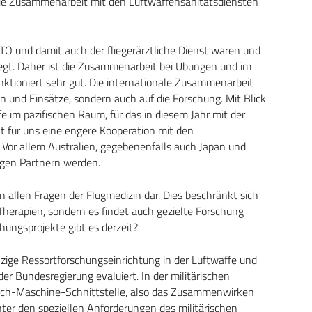
die Zusammenarbeit mit den Luftwaffensanitätsdiensten
ATO und damit auch der fliegerärztliche Dienst waren und
egt. Daher ist die Zusammenarbeit bei Übungen und im
unktioniert sehr gut. Die internationale Zusammenarbeit
 und Einsätze, sondern auch auf die Forschung. Mit Blick
 im pazifischen Raum, für das in diesem Jahr mit der
kt für uns eine engere Kooperation mit den
. Vor allem Australien, gegebenenfalls auch Japan und
tigen Partnern werden.
 allen Fragen der Flugmedizin dar. Dies beschränkt sich
herapien, sondern es findet auch gezielte Forschung
ungsprojekte gibt es derzeit?
ige Ressortforschungseinrichtung in der Luftwaffe und
r Bundesregierung evaluiert. In der militärischen
sch-Maschine-Schnittstelle, also das Zusammenwirken
ter den speziellen Anforderungen des militärischen