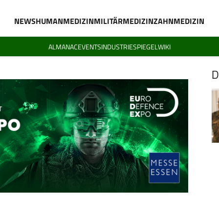
NEWS
HUMANMEDIZIN
MILITÄRMEDIZIN
ZAHNMEDIZIN
ALMANAC
EVENTS
INDUSTRIESPIEGEL
WIKI
D