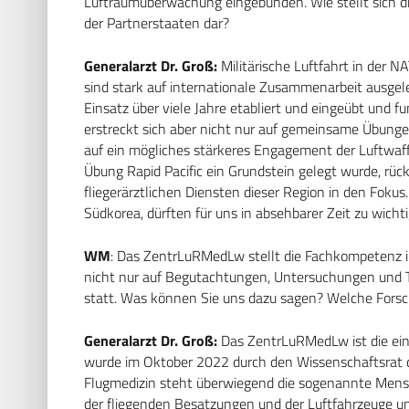
Luftraumüberwachung eingebunden. Wie stellt sich 
der Partnerstaaten dar?
Generalarzt Dr. Groß:
Militärische Luftfahrt in der N
sind stark auf internationale Zusammenarbeit ausgel
Einsatz über viele Jahre etabliert und eingeübt und f
erstreckt sich aber nicht nur auf gemeinsame Übungen
auf ein mögliches stärkeres Engagement der Luftwaffe
Übung Rapid Pacific ein Grundstein gelegt wurde, rüc
fliegerärztlichen Diensten dieser Region in den Fokus
Südkorea, dürften für uns in absehbarer Zeit zu wich
WM
: Das ZentrLuRMedLw stellt die Fachkompetenz in
nicht nur auf Begutachtungen, Untersuchungen und T
statt. Was können Sie uns dazu sagen? Welche Forsch
Generalarzt Dr. Groß:
Das ZentrLuRMedLw ist die einz
wurde im Oktober 2022 durch den Wissenschaftsrat de
Flugmedizin steht überwiegend die sogenannte Men
der fliegenden Besatzungen und der Luftfahrzeuge un