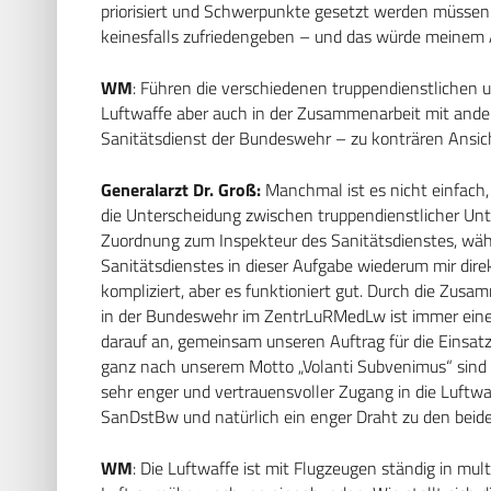
priorisiert und Schwerpunkte gesetzt werden müssen.
keinesfalls zufriedengeben – und das würde meinem 
WM
: Führen die verschiedenen truppendienstlichen
Luftwaffe aber auch in der Zusammenarbeit mit ande
Sanitätsdienst der Bundeswehr – zu konträren Ansic
Generalarzt Dr. Groß:
Manchmal ist es nicht einfach,
die Unterscheidung zwischen truppendienstlicher Unte
Zuordnung zum Inspekteur des Sanitätsdienstes, währe
Sanitätsdienstes in dieser Aufgabe wiederum mir direk
kompliziert, aber es funktioniert gut. Durch die Zus
in der Bundeswehr im ZentrLuRMedLw ist immer ein
darauf an, gemeinsam unseren Auftrag für die Einsat
ganz nach unserem Motto „Volanti Subvenimus“ sind w
sehr enger und vertrauensvoller Zugang in die Luftw
SanDstBw und natürlich ein enger Draht zu den beide
WM
: Die Luftwaffe ist mit Flugzeugen ständig in mul