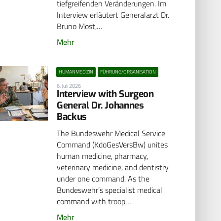
tiefgreifenden Veränderungen. Im
Interview erläutert Generalarzt Dr.
Bruno Most,…
Mehr
HUMANMEDIZIN
FÜHRUNG/ORGANISATION
6. Juli 2026
Interview with Surgeon
General Dr. Johannes
Backus
The Bundeswehr Medical Service
Command (KdoGesVersBw) unites
human medicine, pharmacy,
veterinary medicine, and dentistry
under one command. As the
Bundeswehr’s specialist medical
command with troop…
Mehr