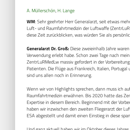
A. Müllerschön
,
H. Lange
WM
: Sehr geehrter Herr Generalarzt, seit etwas mehr
Luft- und Raumfahrtmedizin der Luftwaffe (ZentrLuR
diese Zeit zurückblicken, was würden Sie als persönli
Generalarzt Dr. Groß:
Diese zweieinhalb Jahre waren s
Verwendung erlebt habe. Schon zwei Tage nach mein
ZentrLuRMedLw massiv gefordert in der Vorbereitung e
Patienten. Die Flüge aus Frankreich, Italien, Portug
sind uns allen noch in Erinnerung.
Wenn wir von Highlights sprechen, dann muss ich auf 
Raumfahrtmedizin erwähnen. Bis 2020 hatte das Zen
Expertise in diesem Bereich. Beginnend mit der Vorb
haben wir inzwischen den zweiten Fliegerarzt der Luf
ESA abgestellt und damit einen Einstieg in diese span
Und ganz aktuell haben wir im Oktober dieses Jahres