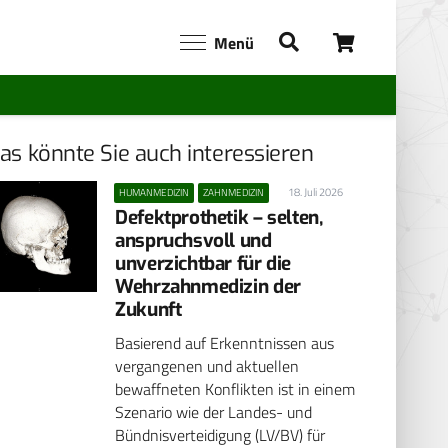
Menü
as könnte Sie auch interessieren
18. Juli 2026
HUMANMEDIZIN
ZAHNMEDIZIN
Defektprothetik – selten,
anspruchsvoll und
unverzichtbar für die
Wehrzahnmedizin der
Zukunft
Basierend auf Erkenntnissen aus
vergangenen und aktuellen
bewaffneten Konflikten ist in einem
Szenario wie der Landes- und
Bündnisverteidigung (LV/BV) für