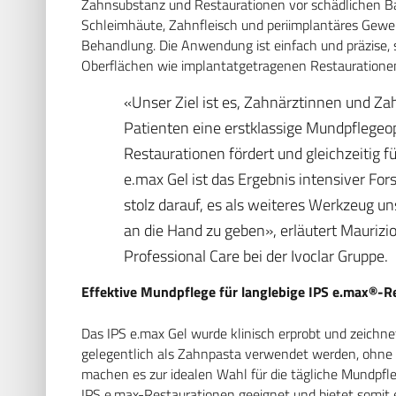
Zahnsubstanz und Restaurationen vor schädlichen Bakt
Schleimhäute, Zahnfleisch und periimplantäres Geweb
Behandlung. Die Anwendung ist einfach und präzise, 
Oberflächen wie implantatgetragenen Restauratione
«Unser Ziel ist es, Zahnärztinnen und Z
Patienten eine erstklassige Mundpflegeop
Restaurationen fördert und gleichzeitig 
e.max Gel ist das Ergebnis intensiver For
stolz darauf, es als weiteres Werkzeug u
an die Hand zu geben», erläutert Maurizio
Professional Care bei der Ivoclar Gruppe.
Effektive Mundpflege für langlebige IPS e.max®-R
Das IPS e.max Gel wurde klinisch erprobt und zeichn
gelegentlich als Zahnpasta verwendet werden, ohne
machen es zur idealen Wahl für die tägliche Mundpfleg
IPS e.max-Restaurationen geeignet und bietet somit