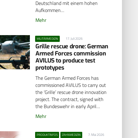
Deutschland mit einem hohen
Aufkommen…
Mehr
17. Juli 2026
MILITÄRMEDIZIN
Grille rescue drone: German
Armed Forces commission
AVILUS to produce test
prototypes
The German Armed Forces has
commissioned AVILUS to carry out
the ‘Grille’ rescue drone innovation
project. The contract, signed with
the Bundeswehr in early April…
Mehr
7. Mai 2026
PRODUKTINFOS
ZAHNMEDIZIN