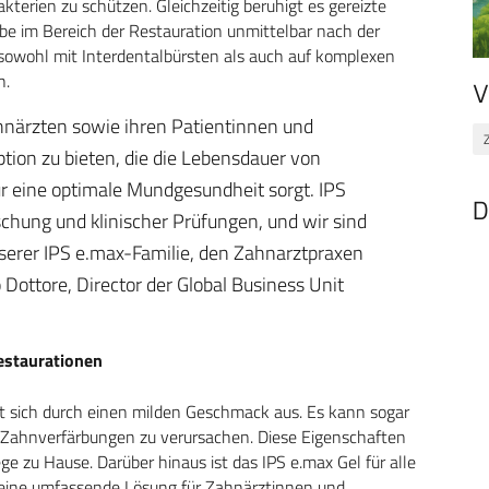
erien zu schützen. Gleichzeitig beruhigt es gereizte
e im Bereich der Restauration unmittelbar nach der
sowohl mit Interdentalbürsten als auch auf komplexen
n.
V
ahnärzten sowie ihren Patientinnen und
tion zu bieten, die die Lebensdauer von
für eine optimale Mundgesundheit sorgt. IPS
D
schung und klinischer Prüfungen, und wir sind
nserer IPS e.max-Familie, den Zahnarztpraxen
 Dottore, Director der Global Business Unit
estaurationen
et sich durch einen milden Geschmack aus. Es kann sogar
 Zahnverfärbungen zu verursachen. Diese Eigenschaften
e zu Hause. Darüber hinaus ist das IPS e.max Gel für alle
 eine umfassende Lösung für Zahnärztinnen und