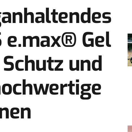
ganhaltendes
S e.max® Gel
a Schutz und
hochwertige
onen