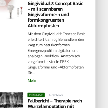
Gingividual® Concept Basic
– mit scannbaren
Gingivaformern und
formkongruenten
Abformpfosten
Mit dem Gingividual® Concept Basic
erleichtert Camlog Behandlern den
Weg zum naturkonformen
Emergenzprofil im digitalen und
analogen Workflow. Anatomisch
vorgeformte, sterile PEEK-
Gingivaformer und -Abformpfosten
für…
Mehr
6. April 2026
ZAHNMEDIZIN
Fallbericht – Therapie nach
Wurzelamputation mit