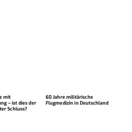
z mit
60 Jahre militärische
Komm
g – ist dies der
Flugmedizin in Deutschland
Hoch
ter Schluss?
für E
Fehl