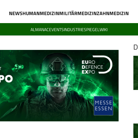
NEWS
HUMANMEDIZIN
MILITÄRMEDIZIN
ZAHNMEDIZIN
ALMANAC
EVENTS
INDUSTRIESPIEGEL
WIKI
D