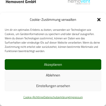
Hemovent GmbH
Cookie-Zustimmung verwalten
Um dir ein optimales Erlebnis zu bieten, verwenden wir Technologien wie
Cookies, um Geräteinformationen zu speichern und/oder darauf zuzugreifen.
Bien-Air Deutschland GmbH
Wenn du diesen Technologien zustimmst, können wir Daten wie das
Surfverhalten oder eindeutige IDs auf dieser Website verarbeiten. Wenn du deine
Zustimmung nicht erteilst oder zurückziehst, können bestimmte Merkmale und
Funktionen beeinträchtigt werden.
Akzeptieren
IVF HARTMANN AG
Ablehnen
Einstellungen ansehen
Cookie-Richtlinie
Datenschutzerklärung
Impressum
Medi-King Medical Trading
GmbH