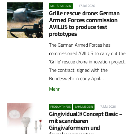
17. Juli 2026
MILITÄRMEDIZIN
Grille rescue drone: German
Armed Forces commission
AVILUS to produce test
prototypes
The German Armed Forces has
commissioned AVILUS to carry out the
‘Grille’ rescue drone innovation project.
The contract, signed with the
Bundeswehr in early April…
Mehr
7. Mai 2026
PRODUKTINFOS
ZAHNMEDIZIN
Gingividual® Concept Basic –
mit scannbaren
Gingivaformern und