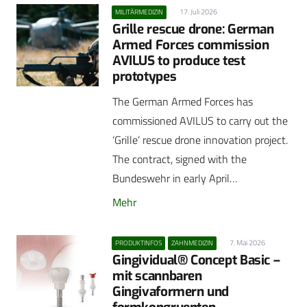
17. Juli 2026
MILITÄRMEDIZIN
Grille rescue drone: German
Armed Forces commission
AVILUS to produce test
prototypes
The German Armed Forces has
commissioned AVILUS to carry out the
‘Grille’ rescue drone innovation project.
The contract, signed with the
Bundeswehr in early April…
Mehr
7. Mai 2026
PRODUKTINFOS
ZAHNMEDIZIN
Gingividual® Concept Basic –
mit scannbaren
Gingivaformern und