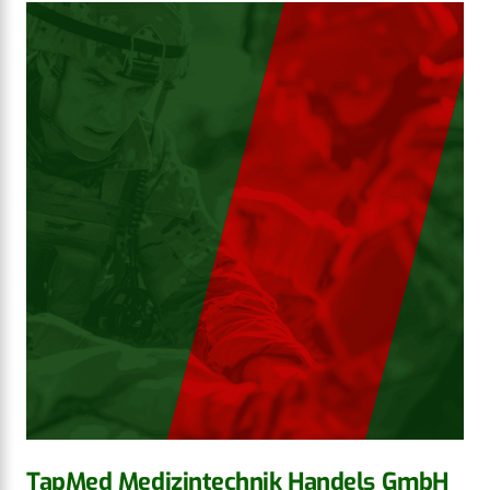
TapMed Medizintechnik Handels GmbH