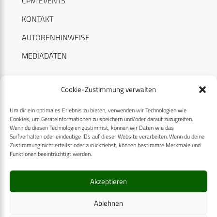
CPM EVENTS
KONTAKT
AUTORENHINWEISE
MEDIADATEN
Cookie-Zustimmung verwalten
Um dir ein optimales Erlebnis zu bieten, verwenden wir Technologien wie
RECHTLICHES
Cookies, um Geräteinformationen zu speichern und/oder darauf zuzugreifen.
Wenn du diesen Technologien zustimmst, können wir Daten wie das
Surfverhalten oder eindeutige IDs auf dieser Website verarbeiten. Wenn du deine
Datenschutzerklärung
Zustimmung nicht erteilst oder zurückziehst, können bestimmte Merkmale und
Funktionen beeinträchtigt werden.
Cookie-Richtlinie (EU)
AGB
Akzeptieren
Compliance
Ablehnen
Impressum